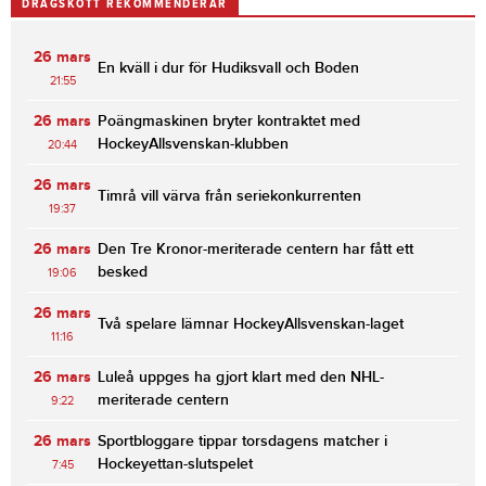
DRAGSKOTT REKOMMENDERAR
26 mars
En kväll i dur för Hudiksvall och Boden
21:55
26 mars
Poängmaskinen bryter kontraktet med
HockeyAllsvenskan-klubben
20:44
26 mars
Timrå vill värva från seriekonkurrenten
19:37
26 mars
Den Tre Kronor-meriterade centern har fått ett
besked
19:06
26 mars
Två spelare lämnar HockeyAllsvenskan-laget
11:16
26 mars
Luleå uppges ha gjort klart med den NHL-
meriterade centern
9:22
26 mars
Sportbloggare tippar torsdagens matcher i
Hockeyettan-slutspelet
7:45