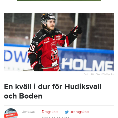
Foto: Pär Olert/Bildbyrån
En kväll i dur för Hudiksvall
och Boden
Skribent:
Dragskott
@dragskott_