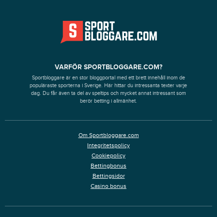
VARFÖR SPORTBLOGGARE.COM?
Sportbloggare är en stor bloggportal med ett brett innehåll inom de
populäraste sporterna i Sverige. Här hittar du intressanta texter varje
dag. Du får även ta del av speltips och mycket annat intressant som
berör betting i allmänhet.
Om Sportbloggare.com
Integritetspolicy
Cookiepolicy
Bettingbonus
Bettingsidor
Casino bonus