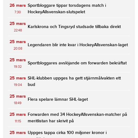
26 mars
Sportbloggare tippar torsdagens match i
HockeyAllsvenskan-slutspelet
7:30
25 mars
Karlskrona och Tingsryd studsade tillbaka direkt
22:48
25 mars
Legendaren blir inte kvar i HockeyAllsvenskan-laget
20:08
25 mars
Sportbloggares avslöjande om forwarden bekräftat
19:32
25 mars
SHL-klubben uppges ha gett stjärnmålvakten ett
bud
19:04
25 mars
Flera spelare lämnar SHL-laget
18:49
25 mars
Forwarden med 34 HockeyAllsvenskan-matcher på
meritlistan har skrivit på
11:15
25 mars
Uppges tappa cirka 100 miljoner kronor i