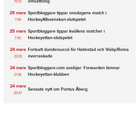
omsättning
10:12
25 mars
Sportbloggare tippar onsdagens match i
HockeyAllsvenskan-slutspelet
7:55
25 mars
Sportbloggare tippar kvällens matcher i
Hockeyettan-slutspelet
7:30
24 mars
Fortsatt dundersuccé för Halmstad och Visby/Roma
överraskade
22:33
24 mars
Sportbloggare.com avslöjar: Forwarden lämnar
Hockeyettan-klubben
21:26
24 mars
Senaste nytt om Pontus Åberg
20:47