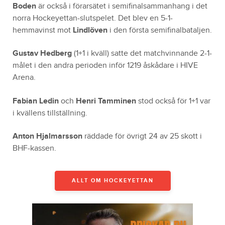
Boden
är också i förarsätet i semifinalsammanhang i det
norra Hockeyettan-slutspelet. Det blev en 5-1-
hemmavinst mot
Lindlöven
i den första semifinalbataljen.
Gustav Hedberg
(1+1 i kväll) satte det matchvinnande 2-1-
målet i den andra perioden inför 1219 åskådare i HIVE
Arena.
Fabian Ledin
och
Henri Tamminen
stod också för 1+1 var
i kvällens tillställning.
Anton Hjalmarsson
räddade för övrigt 24 av 25 skott i
BHF-kassen.
ALLT OM HOCKEYETTAN