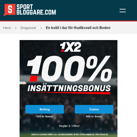
En kväll i dur för Hudiksvall och Boden
Hem
Dragskott