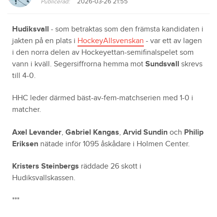
2026-03-26 21:55
Publicerad:
Hudiksvall
- som betraktas som den främsta kandidaten i
jakten på en plats i
HockeyAllsvenskan
- var ett av lagen
i den norra delen av Hockeyettan-semifinalspelet som
vann i kväll. Segersiffrorna hemma mot
Sundsvall
skrevs
till 4-0.
HHC leder därmed bäst-av-fem-matchserien med 1-0 i
matcher.
Axel Levander
,
Gabriel Kangas
,
Arvid Sundin
och
Philip
Eriksen
nätade inför 1095 åskådare i Holmen Center.
Kristers Steinbergs
räddade 26 skott i
Hudiksvallskassen.
***