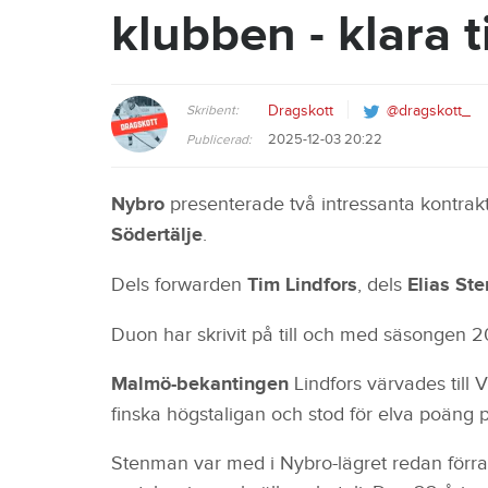
klubben - klara 
Skribent:
Dragskott
@dragskott_
2025-12-03 20:22
Publicerad:
Nybro
presenterade två intressanta kontrak
Södertälje
.
Dels forwarden
Tim Lindfors
, dels
Elias St
Duon har skrivit på till och med säsongen 
Malmö-bekantingen
Lindfors värvades till 
finska högstaligan och stod för elva poän
Stenman var med i Nybro-lägret redan förra