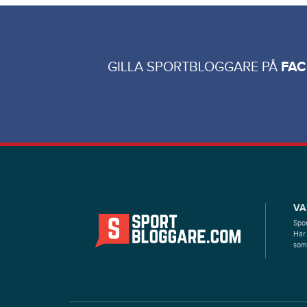
GILLA SPORTBLOGGARE PÅ
FA
VA
Spor
Här 
som 