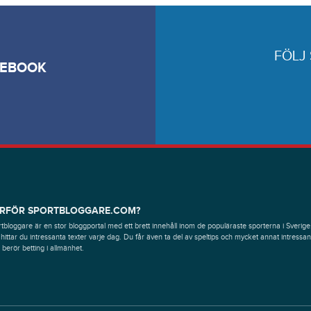
FÖLJ
CEBOOK
RFÖR SPORTBLOGGARE.COM?
tbloggare är en stor bloggportal med ett brett innehåll inom de populäraste sporterna i Sverige
hittar du intressanta texter varje dag. Du får även ta del av speltips och mycket annat intressan
berör betting i allmänhet.