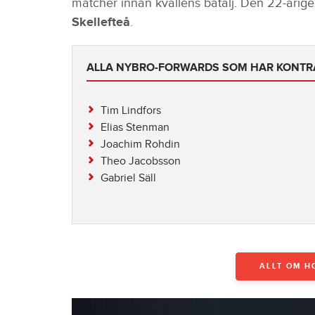
matcher innan kvällens batalj. Den 22-årige 
Skellefteå
.
ALLA NYBRO-FORWARDS SOM HAR KONTRA
Tim Lindfors
Elias Stenman
Joachim Rohdin
Theo Jacobsson
Gabriel Säll
ALLT OM H