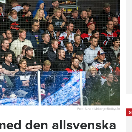
Foto: Suvad Mrkonjic/Bildbyrån
D
med den allsvenska