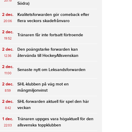
20:15
Södra)
2 dec.
Kvalitetsforwarden gör comeback efter
flera veckors skadefrånvaro
20:06
2 dec.
Tränaren får inte fortsatt förtroende
19:52
2 dec.
Den poängstarke forwarden kan
återvända till HockeyAllsvenskan
12:36
2 dec.
Senaste nytt om Leksandsforwarden
11:00
2 dec.
SHL-klubben på väg mot en
mångmiljonvinst
8:59
2 dec.
SHL-forwarden aktuell för spel den här
veckan
8:42
1 dec.
Tränaren uppges vara högaktuell för den
allsvenska toppklubben
22:03