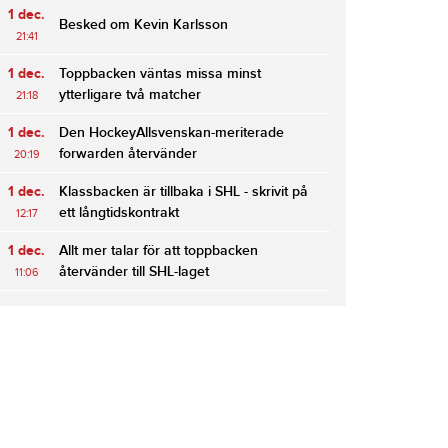
1 dec.
Besked om Kevin Karlsson
21:41
1 dec.
Toppbacken väntas missa minst
ytterligare två matcher
21:18
1 dec.
Den HockeyAllsvenskan-meriterade
forwarden återvänder
20:19
1 dec.
Klassbacken är tillbaka i SHL - skrivit på
ett långtidskontrakt
12:17
1 dec.
Allt mer talar för att toppbacken
återvänder till SHL-laget
11:06