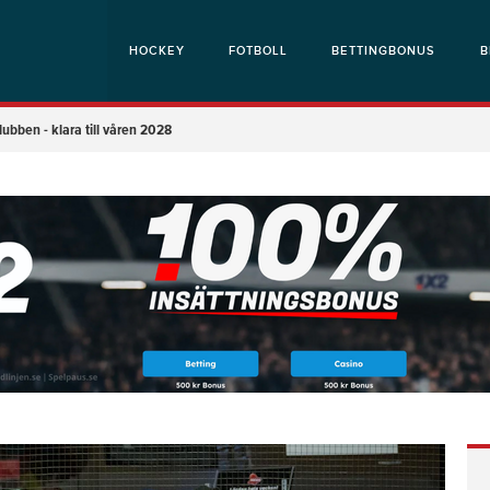
HOCKEY
FOTBOLL
BETTINGBONUS
B
ubben - klara till våren 2028