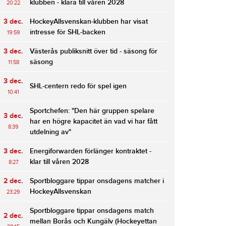
klubben - klara till våren 2028
20:22
3 dec.
HockeyAllsvenskan-klubben har visat
intresse för SHL-backen
19:59
3 dec.
Västerås publiksnitt över tid - säsong för
säsong
11:58
3 dec.
SHL-centern redo för spel igen
10:41
Sportchefen: "Den här gruppen spelare
3 dec.
har en högre kapacitet än vad vi har fått
8:39
utdelning av"
3 dec.
Energiforwarden förlänger kontraktet -
klar till våren 2028
8:27
2 dec.
Sportbloggare tippar onsdagens matcher i
HockeyAllsvenskan
23:29
Sportbloggare tippar onsdagens match
2 dec.
mellan Borås och Kungälv (Hockeyettan