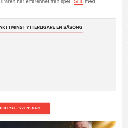
liraren har erfarenhet från spel i
SHL
med
KT I MINST YTTERLIGARE EN SÄSONG
OCKEYALLSVENSKAN