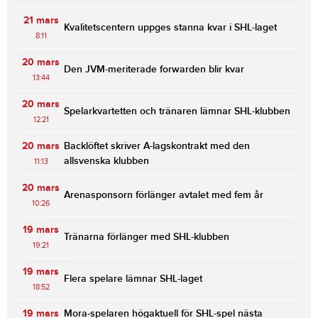
21 mars
Kvalitetscentern uppges stanna kvar i SHL-laget
8:11
20 mars
Den JVM-meriterade forwarden blir kvar
13:44
20 mars
Spelarkvartetten och tränaren lämnar SHL-klubben
12:21
20 mars
Backlöftet skriver A-lagskontrakt med den
allsvenska klubben
11:13
20 mars
Arenasponsorn förlänger avtalet med fem år
10:26
19 mars
Tränarna förlänger med SHL-klubben
19:21
19 mars
Flera spelare lämnar SHL-laget
18:52
19 mars
Mora-spelaren högaktuell för SHL-spel nästa