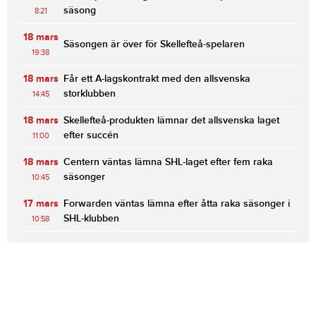
säsong
8:21
18 mars
Säsongen är över för Skellefteå-spelaren
19:38
18 mars
Får ett A-lagskontrakt med den allsvenska
storklubben
14:45
18 mars
Skellefteå-produkten lämnar det allsvenska laget
efter succén
11:00
18 mars
Centern väntas lämna SHL-laget efter fem raka
säsonger
10:45
17 mars
Forwarden väntas lämna efter åtta raka säsonger i
SHL-klubben
10:58