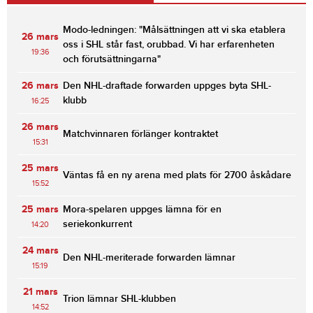
Modo-ledningen: "Målsättningen att vi ska etablera
26 mars
oss i SHL står fast, orubbad. Vi har erfarenheten
19:36
och förutsättningarna"
26 mars
Den NHL-draftade forwarden uppges byta SHL-
klubb
16:25
26 mars
Matchvinnaren förlänger kontraktet
15:31
25 mars
Väntas få en ny arena med plats för 2700 åskådare
15:52
25 mars
Mora-spelaren uppges lämna för en
seriekonkurrent
14:20
24 mars
Den NHL-meriterade forwarden lämnar
15:19
21 mars
Trion lämnar SHL-klubben
14:52