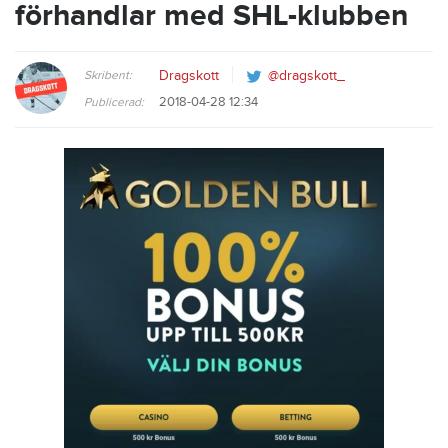
förhandlar med SHL-klubben
Skribent:
Dragskott
@dragskott_
2018-04-28 12:34
Publicerad: