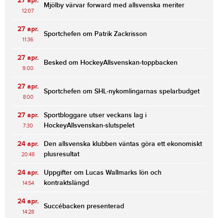
27 apr.
Mjölby värvar forward med allsvenska meriter
12:07
27 apr.
Sportchefen om Patrik Zackrisson
11:36
27 apr.
Besked om HockeyAllsvenskan-toppbacken
9:00
27 apr.
Sportchefen om SHL-nykomlingarnas spelarbudget
8:00
27 apr.
Sportbloggare utser veckans lag i
HockeyAllsvenskan-slutspelet
7:30
24 apr.
Den allsvenska klubben väntas göra ett ekonomiskt
plusresultat
20:48
24 apr.
Uppgifter om Lucas Wallmarks lön och
kontraktslängd
14:54
24 apr.
Succébacken presenterad
14:28