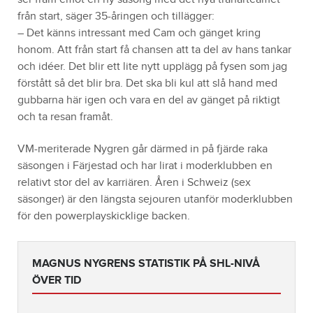
från start, säger 35-åringen och tillägger:
– Det känns intressant med Cam och gänget kring
honom. Att från start få chansen att ta del av hans tankar
och idéer. Det blir ett lite nytt upplägg på fysen som jag
förstått så det blir bra. Det ska bli kul att slå hand med
gubbarna här igen och vara en del av gänget på riktigt
och ta resan framåt.
VM-meriterade Nygren går därmed in på fjärde raka
säsongen i Färjestad och har lirat i moderklubben en
relativt stor del av karriären. Åren i Schweiz (sex
säsonger) är den längsta sejouren utanför moderklubben
för den powerplayskicklige backen.
MAGNUS NYGRENS STATISTIK PÅ SHL-NIVÅ
ÖVER TID