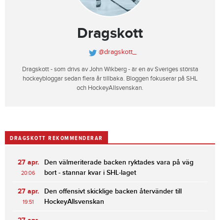
Dragskott
@dragskott_
Dragskott - som drivs av John Wikberg - är en av Sveriges största
hockeybloggar sedan flera år tillbaka. Bloggen fokuserar på SHL
och HockeyAllsvenskan.
DRAGSKOTT REKOMMENDERAR
27 apr.
Den välmeriterade backen ryktades vara på väg
bort - stannar kvar i SHL-laget
20:06
27 apr.
Den offensivt skicklige backen återvänder till
HockeyAllsvenskan
19:51