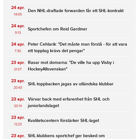
24 apr.
Den NHL-draftade forwarden får ett SHL-kontrakt
14:05
24 apr.
Sportchefen om Reid Gardiner
9:13
24 apr.
Peter Cehlarik: "Det måste man förstå - för att vara
ett topplag krävs det pengar"
7:30
23 apr.
Rasar mot domarna: "De ville ha upp Visby i
HockeyAllsvenskan"
21:07
23 apr.
SHL-toppbacken jagas av utländska klubbar
20:43
23 apr.
Värvar back med erfarenhet från SHL och
juniorlandslaget
20:14
23 apr.
Kvalitetscentern förstärker SHL-laget
12:23
23 apr.
SHL-klubbens sportchef ger besked om