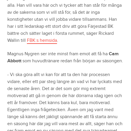
alla. Han vill vara här och vi tycker att han står för många
av de sakerna som vi vill stå för, så det är inga
konstigheter utan vi vill jobba vidare tillsammans. Han
har i sitt ledarskap ett stort driv att göra Färjestad BK
bättre och sätter laget i första rummet, säger Rickard
Wallin till
FBK:s hemsida
.
Magnus Nygren ser inte minst fram emot att få ha
Cam
Abbott
som huvudtränare redan från början av säsongen.
- Vi ska göra allt vi kan för att ta den här processen
vidare, eller ett par steg längre än vad vi har lyckats med
de senaste åren. Det är det som gör mig extremt
motiverad att gå in genom de här dörrarna idag igen och
ett år framöver. Det känns bara kul, bara motiverad.
Egentligen inga frågetecken. Även om jag varit med
länge så känns det jäkligt spännande att få starta ännu
en säsong här där jag vill vara mest av allt, säger han och
ser fram emot en ny säsong med det nya tränarteamet