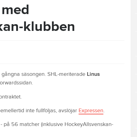
t med
kan-klubben
en gångna säsongen. SHL-meriterade
Linus
orwardssidan.
ontraktet.
mellertid inte fullföljas, avslöjar
Expressen
.
 - på 56 matcher (inklusive HockeyAllsvenskan-