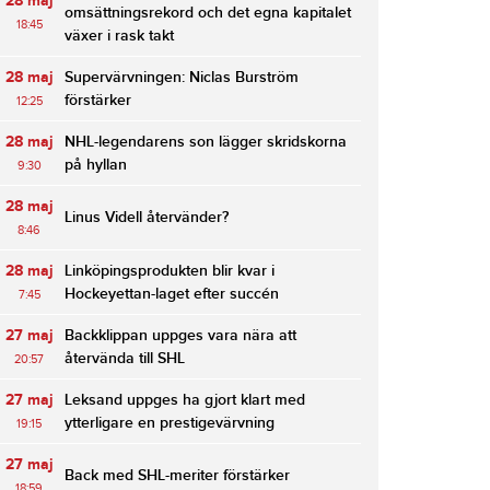
28 maj
omsättningsrekord och det egna kapitalet
18:45
växer i rask takt
28 maj
Supervärvningen: Niclas Burström
förstärker
12:25
28 maj
NHL-legendarens son lägger skridskorna
på hyllan
9:30
28 maj
Linus Videll återvänder?
8:46
28 maj
Linköpingsprodukten blir kvar i
Hockeyettan-laget efter succén
7:45
27 maj
Backklippan uppges vara nära att
återvända till SHL
20:57
27 maj
Leksand uppges ha gjort klart med
ytterligare en prestigevärvning
19:15
27 maj
Back med SHL-meriter förstärker
18:59