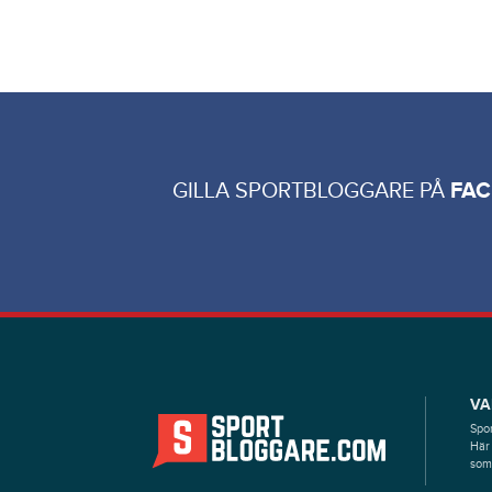
GILLA SPORTBLOGGARE PÅ
FA
VA
Spor
Här 
som 