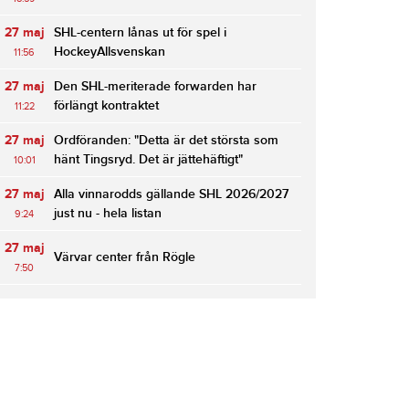
27 maj
SHL-centern lånas ut för spel i
HockeyAllsvenskan
11:56
27 maj
Den SHL-meriterade forwarden har
förlängt kontraktet
11:22
27 maj
Ordföranden: "Detta är det största som
hänt Tingsryd. Det är jättehäftigt"
10:01
27 maj
Alla vinnarodds gällande SHL 2026/2027
just nu - hela listan
9:24
27 maj
Värvar center från Rögle
7:50