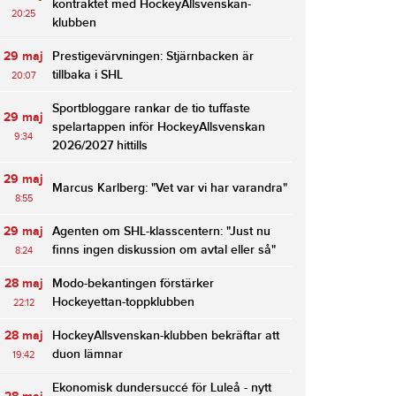
kontraktet med HockeyAllsvenskan-
20:25
klubben
29 maj
Prestigevärvningen: Stjärnbacken är
tillbaka i SHL
20:07
Sportbloggare rankar de tio tuffaste
29 maj
spelartappen inför HockeyAllsvenskan
9:34
2026/2027 hittills
29 maj
Marcus Karlberg: "Vet var vi har varandra"
8:55
29 maj
Agenten om SHL-klasscentern: "Just nu
finns ingen diskussion om avtal eller så"
8:24
28 maj
Modo-bekantingen förstärker
Hockeyettan-toppklubben
22:12
28 maj
HockeyAllsvenskan-klubben bekräftar att
duon lämnar
19:42
Ekonomisk dundersuccé för Luleå - nytt