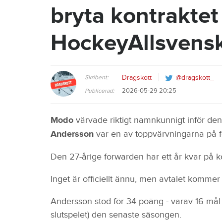
bryta kontrakte
HockeyAllsvens
Skribent:
Dragskott
@dragskott_
2026-05-29 20:25
Publicerad:
Modo
värvade riktigt namnkunnigt inför d
Andersson
var en av toppvärvningarna på f
Den 27-årige forwarden har ett år kvar på k
Inget är officiellt ännu, men avtalet kommer e
Andersson stod för 34 poäng - varav 16 mål
slutspelet) den senaste säsongen.