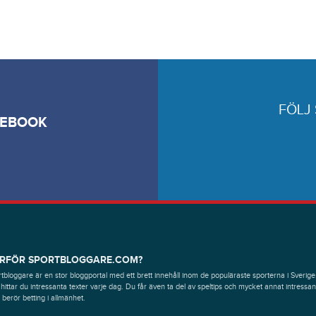
FÖLJ
CEBOOK
RFÖR SPORTBLOGGARE.COM?
tbloggare är en stor bloggportal med ett brett innehåll inom de populäraste sporterna i Sverige
hittar du intressanta texter varje dag. Du får även ta del av speltips och mycket annat intressan
berör betting i allmänhet.