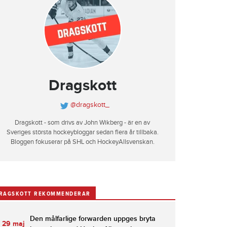
Dragskott
@dragskott_
Dragskott - som drivs av John Wikberg - är en av
Sveriges största hockeybloggar sedan flera år tillbaka.
Bloggen fokuserar på SHL och HockeyAllsvenskan.
RAGSKOTT REKOMMENDERAR
Den målfarlige forwarden uppges bryta
29 maj