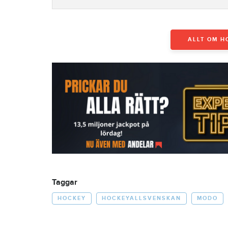
ALLT OM H
Taggar
HOCKEY
HOCKEYALLSVENSKAN
MODO