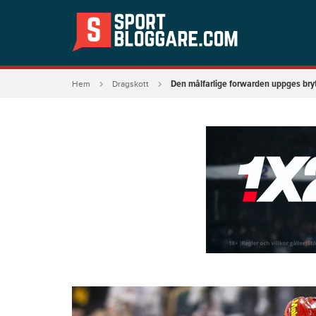
Den målfarlige forwarden uppges br
Hem
Dragskott