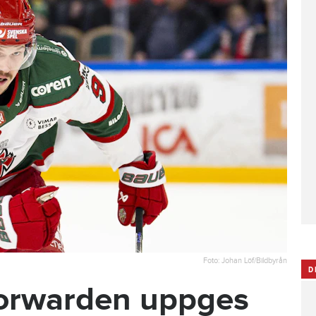
Foto: Johan Löf/Bildbyrån
D
forwarden uppges