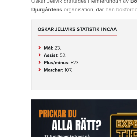
Oskar Jellvik draftades i femterundan av
Bo
Djurgårdens
organisation, där han bokförde
OSKAR JELLVIKS STATISTIK I NCAA
Mål:
23.
Assist:
52.
Plus/minus:
+23.
Matcher:
107.