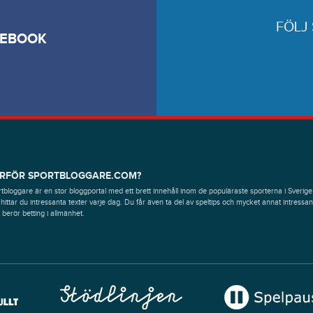
FÖLJ
CEBOOK
RFÖR SPORTBLOGGARE.COM?
tbloggare är en stor bloggportal med ett brett innehåll inom de populäraste sporterna i Sverige
hittar du intressanta texter varje dag. Du får även ta del av speltips och mycket annat intressan
berör betting i allmänhet.