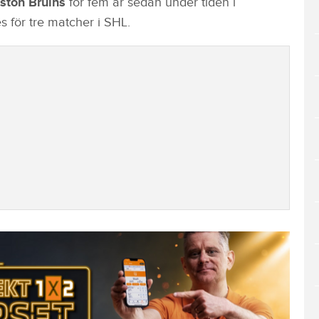
ston Bruins
för fem år sedan under tiden i
s för tre matcher i SHL.