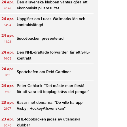
24 apr.
Den allsvenska klubben väntas göra ett
ekonomiskt plusresultat
20:48
24 apr.
Uppgifter om Lucas Wallmarks lön och
kontraktslängd
14:54
24 apr.
Succébacken presenterad
14:28
24 apr.
Den NHL-draftade forwarden får ett SHL-
kontrakt
14:05
24 apr.
Sportchefen om Reid Gardiner
9:13
24 apr.
Peter Cehlarik: "Det måste man förstå -
för att vara ett topplag krävs det pengar"
7:30
23 apr.
Rasar mot domarna: "De ville ha upp
Visby i HockeyAllsvenskan"
21:07
23 apr.
SHL-toppbacken jagas av utländska
klubbar
20:43