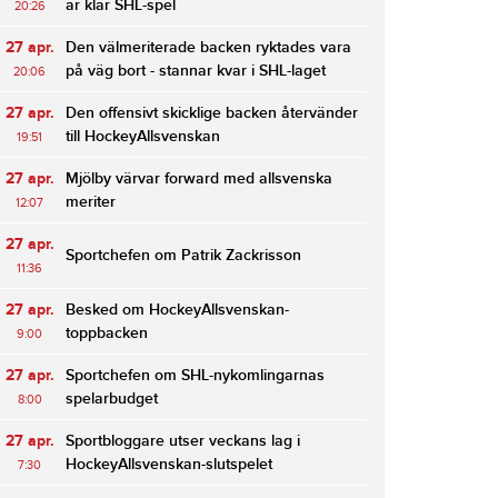
är klar SHL-spel
20:26
27 apr.
Den välmeriterade backen ryktades vara
på väg bort - stannar kvar i SHL-laget
20:06
27 apr.
Den offensivt skicklige backen återvänder
till HockeyAllsvenskan
19:51
27 apr.
Mjölby värvar forward med allsvenska
meriter
12:07
27 apr.
Sportchefen om Patrik Zackrisson
11:36
27 apr.
Besked om HockeyAllsvenskan-
toppbacken
9:00
27 apr.
Sportchefen om SHL-nykomlingarnas
spelarbudget
8:00
27 apr.
Sportbloggare utser veckans lag i
HockeyAllsvenskan-slutspelet
7:30