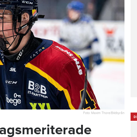
Foto: Maxim Thore/Bildbyrån
D
lagsmeriterade