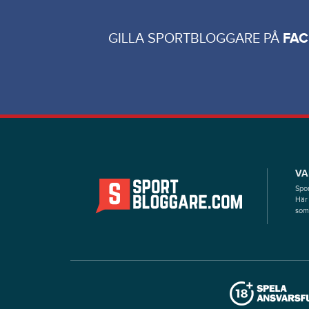
GILLA SPORTBLOGGARE PÅ
FA
VA
Spor
Här 
som 