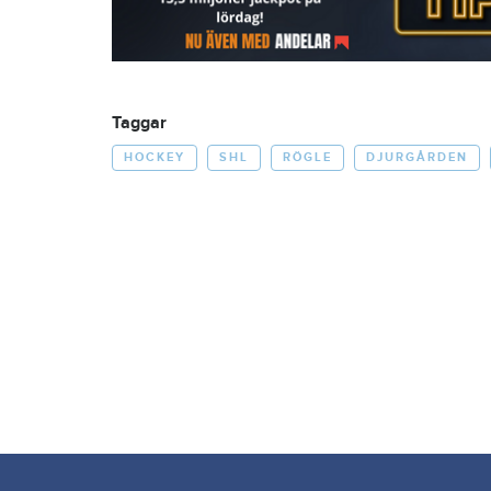
Taggar
HOCKEY
SHL
RÖGLE
DJURGÅRDEN