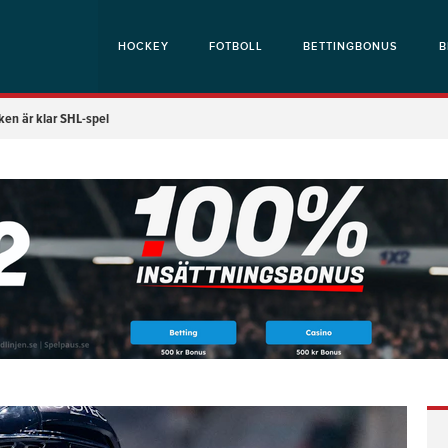
HOCKEY
FOTBOLL
BETTINGBONUS
B
ken är klar SHL-spel