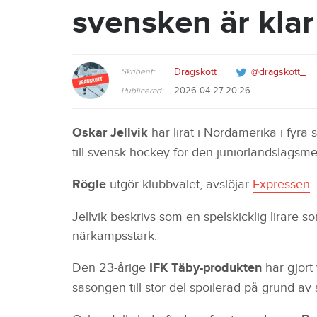
svensken är klar
Skribent:
Dragskott
@dragskott_
2026-04-27 20:26
Publicerad:
Oskar Jellvik
har lirat i Nordamerika i fyra 
till svensk hockey för den juniorlandslagsm
Rögle
utgör klubbvalet, avslöjar
Expressen
.
Jellvik beskrivs som en spelskicklig lirare 
närkampsstark.
Den 23-årige
IFK Täby-produkten
har gjort
säsongen till stor del spoilerad på grund 