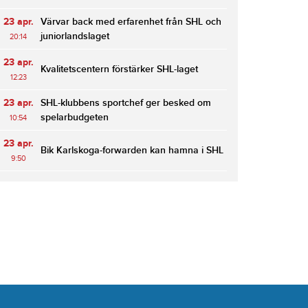
23 apr.
Värvar back med erfarenhet från SHL och
juniorlandslaget
20:14
23 apr.
Kvalitetscentern förstärker SHL-laget
12:23
23 apr.
SHL-klubbens sportchef ger besked om
spelarbudgeten
10:54
23 apr.
Bik Karlskoga-forwarden kan hamna i SHL
9:50