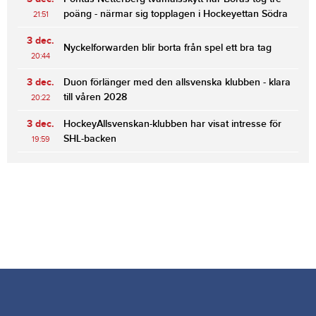
poäng - närmar sig topplagen i Hockeyettan Södra
21:51
3 dec.
Nyckelforwarden blir borta från spel ett bra tag
20:44
3 dec.
Duon förlänger med den allsvenska klubben - klara
till våren 2028
20:22
3 dec.
HockeyAllsvenskan-klubben har visat intresse för
SHL-backen
19:59