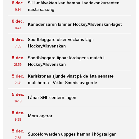
8 dec.
SHL-målvakten kan hamna i seriekonkurrenten
nästa säsong
9:14
8 dec.
Kanadensaren lämnar HockeyAllsvenskan-laget
8:43
8 dec.
Sportbloggare utser veckans lag i
HockeyAllsvenskan
7:55
5 dec.
Sportbloggare tippar lördagens match i
HockeyAllsvenskan
21:59
5 dec.
Karlskronas sjunde vinst på de åtta senaste
matcherna - Viktor Smeds avgjorde
21:41
5 dec.
Lånar SHL-centern - igen
14:18
5 dec.
Mora agerar
9:38
5 dec.
Succéforwarden uppges hamna i högstaligan
7:58