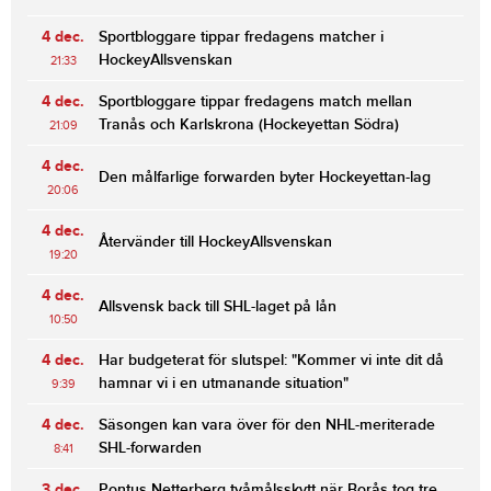
4 dec.
Sportbloggare tippar fredagens matcher i
HockeyAllsvenskan
21:33
4 dec.
Sportbloggare tippar fredagens match mellan
Tranås och Karlskrona (Hockeyettan Södra)
21:09
4 dec.
Den målfarlige forwarden byter Hockeyettan-lag
20:06
4 dec.
Återvänder till HockeyAllsvenskan
19:20
4 dec.
Allsvensk back till SHL-laget på lån
10:50
4 dec.
Har budgeterat för slutspel: "Kommer vi inte dit då
hamnar vi i en utmanande situation"
9:39
4 dec.
Säsongen kan vara över för den NHL-meriterade
SHL-forwarden
8:41
3 dec.
Pontus Netterberg tvåmålsskytt när Borås tog tre