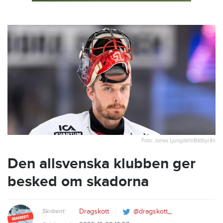
Foto: Jonas Ljungdahl/Bildbyrån
Den allsvenska klubben ger
besked om skadorna
Skribent:
Dragskott
@dragskott_