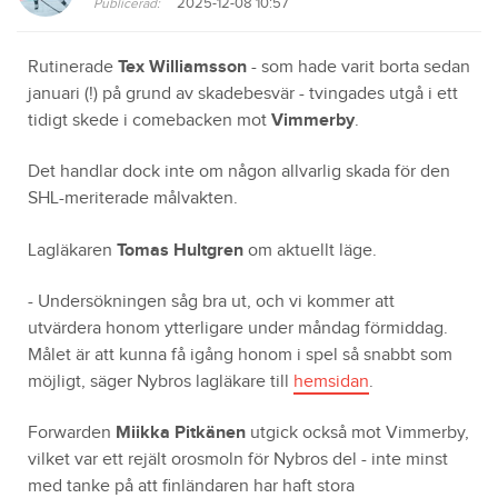
2025-12-08 10:57
Publicerad:
Rutinerade
Tex Williamsson
- som hade varit borta sedan
januari (!) på grund av skadebesvär - tvingades utgå i ett
tidigt skede i comebacken mot
Vimmerby
.
Det handlar dock inte om någon allvarlig skada för den
SHL-meriterade målvakten.
Lagläkaren
Tomas Hultgren
om aktuellt läge.
- Undersökningen såg bra ut, och vi kommer att
utvärdera honom ytterligare under måndag förmiddag.
Målet är att kunna få igång honom i spel så snabbt som
möjligt, säger Nybros lagläkare till
hemsidan
.
Forwarden
Miikka Pitkänen
utgick också mot Vimmerby,
vilket var ett rejält orosmoln för Nybros del - inte minst
med tanke på att finländaren har haft stora