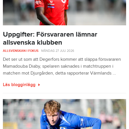
Uppgifter: Försvararen lämnar
allsvenska klubben
ALLSVENSKAN I FOKUS
-
MÅNDAG 27 JULI 2026
Det ser ut som att Degerfors kommer att släppa försvararen
Mamadouba Diaby, spelaren saknades i matchtruppen i
matchen mot Djurgården, detta rapporterar Värmlands ...
Läs blogginlägg