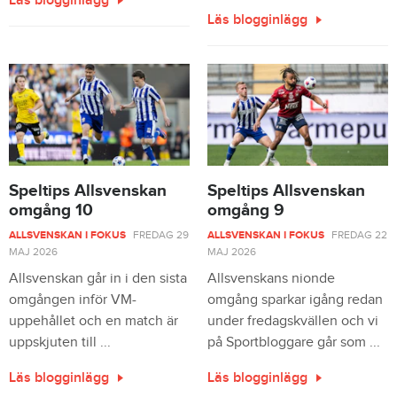
Läs blogginlägg
Läs blogginlägg
Speltips Allsvenskan
Speltips Allsvenskan
omgång 10
omgång 9
ALLSVENSKAN I FOKUS
FREDAG 29
ALLSVENSKAN I FOKUS
FREDAG 22
MAJ 2026
MAJ 2026
Allsvenskan går in i den sista
Allsvenskans nionde
omgången inför VM-
omgång sparkar igång redan
uppehållet och en match är
under fredagskvällen och vi
uppskjuten till ...
på Sportbloggare går som ...
Läs blogginlägg
Läs blogginlägg