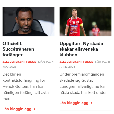
Officiellt:
Uppgifter: Ny skada
Succétränaren
skakar allsvenska
förlänger
klubben - ...
ALLSVENSKAN I FOKUS
MÅNDAG 4
ALLSVENSKAN I FOKUS
LÖRDAG 11
MAJ 2026
APRIL 2026
Det blir en
Under premiäromgången
kontraktsförlängning för
skadade sig Gustav
Henok Goitom, han har
Lundgren allvarligt, nu kan
nämligen förlängt sitt avtal
nästa skada ha skett under ...
med ...
Läs blogginlägg
Läs blogginlägg