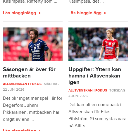
Kasimpasa. Rafferty som ...
Kasimpasa, det ...
Läs blogginlägg
Läs blogginlägg
Säsongen är över för
Uppgifter: Yttern kan
mittbacken
hamna i Allsvenskan
igen
ALLSVENSKAN I FOKUS
MÅNDAG
22 JUNI 2026
ALLSVENSKAN I FOKUS
TORSDAG
4 JUNI 2026
Det blir inget mer spel i år för
Det kan bli en comeback i
Degerfors Juhani
Allsvenskan för Elias
Pikkarainen, mittbacken har
Pihlström, 19 som ryktas vara
dragit av ena ...
på AIK:s ...