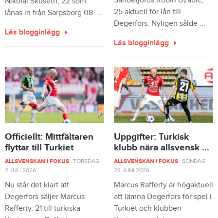
Sandefjords Robin Dzabic,
Nikolai Skuseth, 22 som
25 aktuell för lån till
lånas in från Sarpsborg 08. ...
Degerfors. Nyligen sålde ...
Läs blogginlägg
Läs blogginlägg
Officiellt: Mittfältaren
Uppgifter: Turkisk
flyttar till Turkiet
klubb nära allsvensk ...
ALLSVENSKAN I FOKUS
TORSDAG
ALLSVENSKAN I FOKUS
SÖNDAG
2 JULI 2026
28 JUNI 2026
Nu står det klart att
Marcus Rafferty är högaktuell
Degerfors säljer Marcus
att lämna Degerfors för spel i
Rafferty, 21 till turkiska
Turkiet och klubben