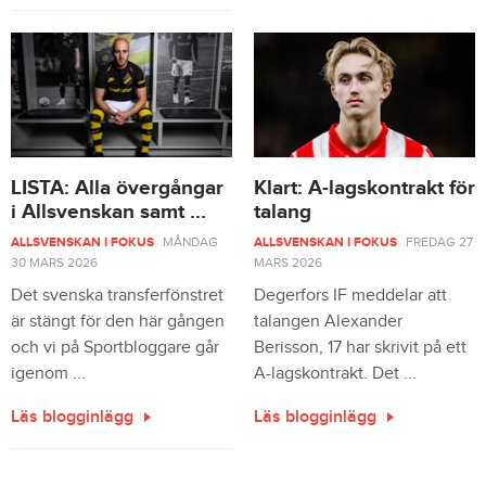
LISTA: Alla övergångar
Klart: A-lagskontrakt för
i Allsvenskan samt ...
talang
ALLSVENSKAN I FOKUS
MÅNDAG
ALLSVENSKAN I FOKUS
FREDAG 27
30 MARS 2026
MARS 2026
Det svenska transferfönstret
Degerfors IF meddelar att
är stängt för den här gången
talangen Alexander
och vi på Sportbloggare går
Berisson, 17 har skrivit på ett
igenom ...
A-lagskontrakt. Det ...
Läs blogginlägg
Läs blogginlägg