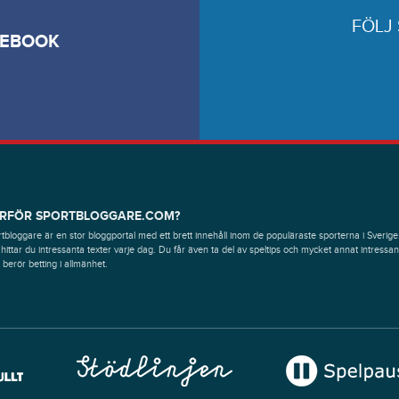
FÖLJ
CEBOOK
RFÖR SPORTBLOGGARE.COM?
tbloggare är en stor bloggportal med ett brett innehåll inom de populäraste sporterna i Sverige
hittar du intressanta texter varje dag. Du får även ta del av speltips och mycket annat intressan
berör betting i allmänhet.