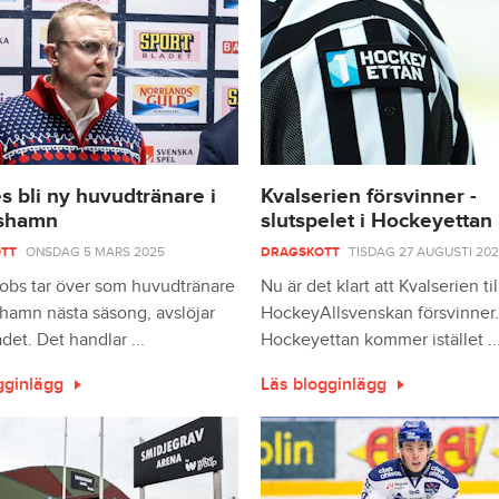
 bli ny huvudtränare i
Kvalserien försvinner -
shamn
slutspelet i Hockeyettan .
TT
ONSDAG 5 MARS 2025
DRAGSKOTT
TISDAG 27 AUGUSTI 20
kobs tar över som huvudtränare
Nu är det klart att Kvalserien til
shamn nästa säsong, avslöjar
HockeyAllsvenskan försvinner.
det. Det handlar ...
Hockeyettan kommer istället ..
gginlägg
Läs blogginlägg