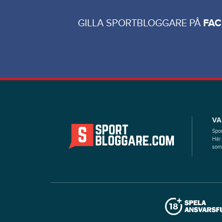
GILLA SPORTBLOGGARE PÅ
FA
VA
Spor
Här 
som 