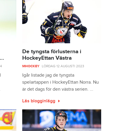
De tyngsta förlusterna i
..
HockeyEttan Västra
24
MHOCKEY
LÖRDAG 12 AUGUSTI 2023
l
Igår listade jag de tyngsta
spelartappen i HockeyEttan Norra. Nu
.
är det dags för den västra serien. ...
Läs blogginlägg