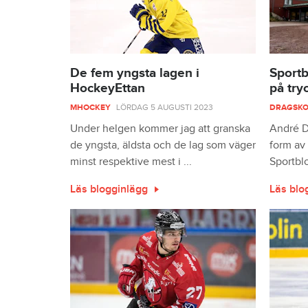
De fem yngsta lagen i
Sportb
HockeyEttan
på try
MHOCKEY
LÖRDAG 5 AUGUSTI 2023
DRAGSKO
Under helgen kommer jag att granska
André Da
de yngsta, äldsta och de lag som väger
form av 
minst respektive mest i ...
Sportblo
Läs blogginlägg
Läs blo