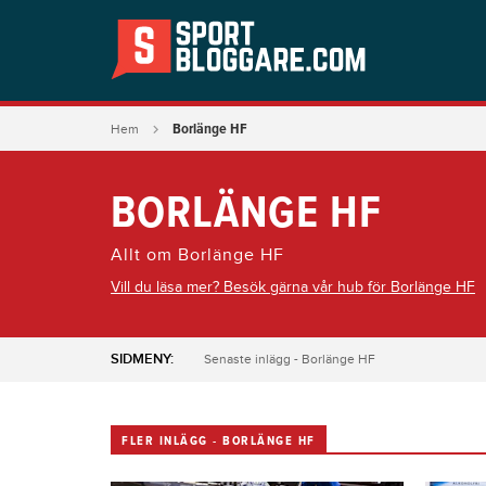
Borlänge HF
Hem
BORLÄNGE HF
Allt om Borlänge HF
Vill du läsa mer? Besök gärna vår hub för Borlänge HF
SIDMENY:
Senaste inlägg - Borlänge HF
FLER INLÄGG - BORLÄNGE HF