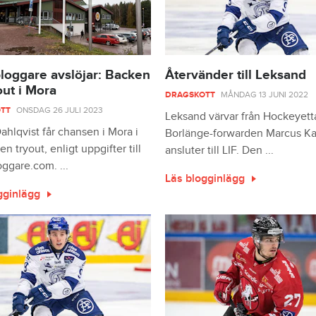
loggare avslöjar: Backen
Återvänder till Leksand
out i Mora
DRAGSKOTT
MÅNDAG 13 JUNI 2022
TT
ONSDAG 26 JULI 2023
Leksand värvar från Hockeyett
hlqvist får chansen i Mora i
Borlänge-forwarden Marcus Ka
en tryout, enligt uppgifter till
ansluter till LIF. Den ...
ggare.com. ...
Läs blogginlägg
gginlägg