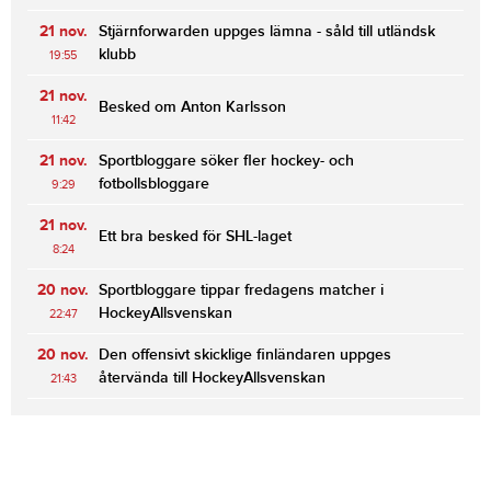
21 nov.
Stjärnforwarden uppges lämna - såld till utländsk
klubb
19:55
21 nov.
Besked om Anton Karlsson
11:42
21 nov.
Sportbloggare söker fler hockey- och
fotbollsbloggare
9:29
21 nov.
Ett bra besked för SHL-laget
8:24
20 nov.
Sportbloggare tippar fredagens matcher i
HockeyAllsvenskan
22:47
20 nov.
Den offensivt skicklige finländaren uppges
återvända till HockeyAllsvenskan
21:43