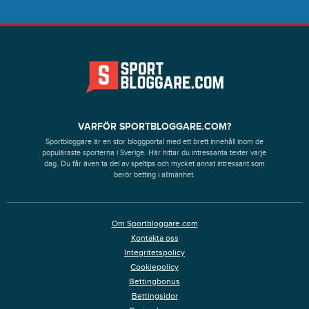
VARFÖR SPORTBLOGGARE.COM?
Sportbloggare är en stor bloggportal med ett brett innehåll inom de
populäraste sporterna i Sverige. Här hittar du intressanta texter varje
dag. Du får även ta del av speltips och mycket annat intressant som
berör betting i allmänhet.
Om Sportbloggare.com
Kontakta oss
Integritetspolicy
Cookiepolicy
Bettingbonus
Bettingsidor