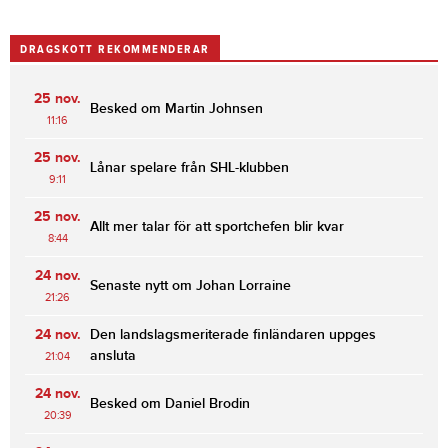
DRAGSKOTT REKOMMENDERAR
25 nov.
Besked om Martin Johnsen
11:16
25 nov.
Lånar spelare från SHL-klubben
9:11
25 nov.
Allt mer talar för att sportchefen blir kvar
8:44
24 nov.
Senaste nytt om Johan Lorraine
21:26
24 nov.
Den landslagsmeriterade finländaren uppges
ansluta
21:04
24 nov.
Besked om Daniel Brodin
20:39