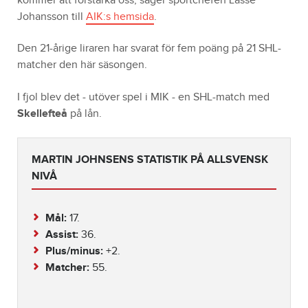
kommer att förstärka oss, säger sportchefen Lasse
Johansson till
AIK:s hemsida
.
Den 21-årige liraren har svarat för fem poäng på 21 SHL-
matcher den här säsongen.
I fjol blev det - utöver spel i MIK - en SHL-match med
Skellefteå
på lån.
MARTIN JOHNSENS STATISTIK PÅ ALLSVENSK
NIVÅ
Mål:
17.
Assist:
36.
Plus/minus:
+2.
Matcher:
55.