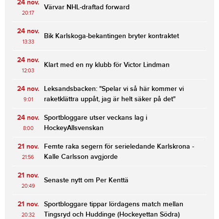
24 nov.
Värvar NHL-draftad forward
20:17
24 nov.
Bik Karlskoga-bekantingen bryter kontraktet
13:33
24 nov.
Klart med en ny klubb för Victor Lindman
12:03
24 nov.
Leksandsbacken: "Spelar vi så här kommer vi
raketklättra uppåt, jag är helt säker på det"
9:01
24 nov.
Sportbloggare utser veckans lag i
HockeyAllsvenskan
8:00
21 nov.
Femte raka segern för serieledande Karlskrona -
Kalle Carlsson avgjorde
21:56
21 nov.
Senaste nytt om Per Kenttä
20:49
21 nov.
Sportbloggare tippar lördagens match mellan
Tingsryd och Huddinge (Hockeyettan Södra)
20:32