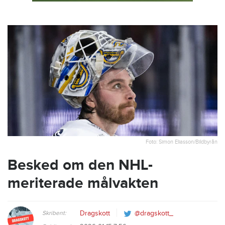
Foto: Simon Eliasson/Bildbyrån
Besked om den NHL-
meriterade målvakten
Skribent:
Dragskott
@dragskott_