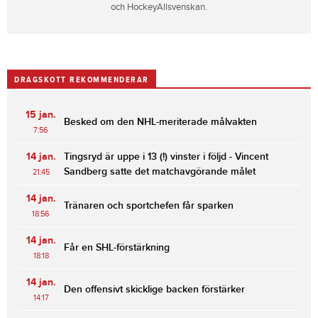
och HockeyAllsvenskan.
DRAGSKOTT REKOMMENDERAR
15 jan.
Besked om den NHL-meriterade målvakten
7:56
14 jan.
Tingsryd är uppe i 13 (!) vinster i följd - Vincent
Sandberg satte det matchavgörande målet
21:45
14 jan.
Tränaren och sportchefen får sparken
18:56
14 jan.
Får en SHL-förstärkning
18:18
14 jan.
Den offensivt skicklige backen förstärker
14:17