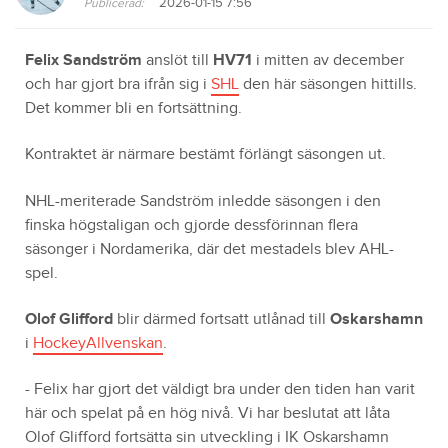
2026-01-15 7:56
Publicerad:
Felix Sandström
anslöt till
HV71
i mitten av december
och har gjort bra ifrån sig i
SHL
den här säsongen hittills.
Det kommer bli en fortsättning.
Kontraktet är närmare bestämt förlängt säsongen ut.
NHL-meriterade Sandström inledde säsongen i den
finska högstaligan och gjorde dessförinnan flera
säsonger i Nordamerika, där det mestadels blev AHL-
spel.
Olof Glifford
blir därmed fortsatt utlånad till
Oskarshamn
i
HockeyAllvenskan
.
- Felix har gjort det väldigt bra under den tiden han varit
här och spelat på en hög nivå. Vi har beslutat att låta
Olof Glifford fortsätta sin utveckling i IK Oskarshamn