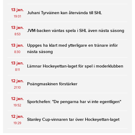
13 jan.
Juhani Tyrväinen kan återvända till SHL
19:01
13 jan.
JVM-backen väntas spela i SHL även nästa säsong
8:53
13 jan.
Uppges ha klart med ytterligare en tränare inför
nästa säsong
8:30
13 jan.
Lämnar Hockeyettan-laget för spel i moderklubben
8:11
12 jan.
Poängmaskinen förstärker
21:10
12 jan.
Sportchefen: "De pengarna har vi inte egentligen"
19:52
12 jan.
Stanley Cup-vinnaren tar över Hockeyettan-laget
19:29