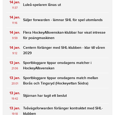
14 jan.
Luleå-spelaren lånas ut
11:37
14 jan.
Säljer forwarden - lämnar SHL för spel utomlands
11:16
14 jan.
Flera HockeyAllsvenskan-klubbar har visat intresse
för poängmaskinen
9:59
14 jan.
Centern förlänger med SHL-klubben - klar till våren
2029
9:12
13 jan.
Sportbloggare tippar onsdagens matcher i
HockeyAllsvenskan
21:06
13 jan.
Sportbloggare tippar onsdagens match mellan
Borås och Tingsryd (Hockeyettan Södra)
20:01
13 jan.
Stjärnan har tagit ett beslut
19:42
13 jan.
Tvåvägsforwarden förlänger kontraktet med SHL-
klubben
19:18