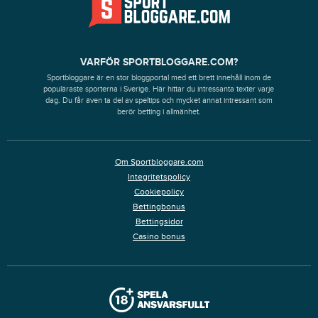
VARFÖR SPORTBLOGGARE.COM?
Sportbloggare är en stor bloggportal med ett brett innehåll inom de
populäraste sporterna i Sverige. Här hittar du intressanta texter varje
dag. Du får även ta del av speltips och mycket annat intressant som
berör betting i allmänhet.
Om Sportbloggare.com
Integritetspolicy
Cookiepolicy
Bettingbonus
Bettingsidor
Casino bonus