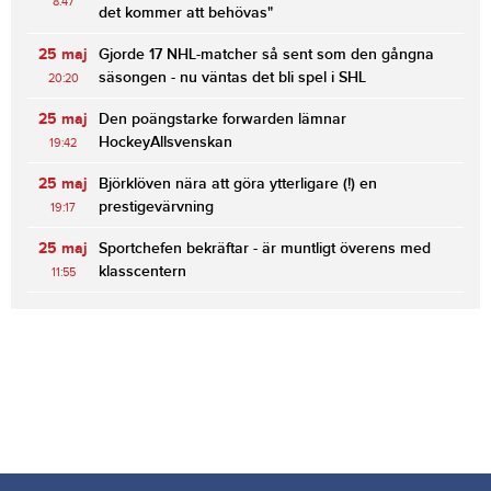
8:47
det kommer att behövas"
25 maj
Gjorde 17 NHL-matcher så sent som den gångna
säsongen - nu väntas det bli spel i SHL
20:20
25 maj
Den poängstarke forwarden lämnar
HockeyAllsvenskan
19:42
25 maj
Björklöven nära att göra ytterligare (!) en
prestigevärvning
19:17
25 maj
Sportchefen bekräftar - är muntligt överens med
klasscentern
11:55