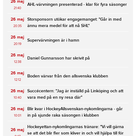
26 maj
AHL-värvningen presenterad - klar för fyra säsonger
21:40
26 maj
Storsponsorn utökar engagemanget: "Går in med
ännu mera medel för att nå SHL"
20:35
26 maj
Supervärvningen är i hamn
20:19
26 maj
Daniel Gunnarsson har skrivit på
12:38
26 maj
Boden värvar från den allsvenska klubben
12:12
26 maj
Succécentern: "Jag är inställd på Linköping och att
vara med på en ny resa där"
10:40
26 maj
Blir kvar i HockeyAllsvenskan-nykomlingarna - går
in på sjunde raka säsongen i klubben
10:01
Hockeyettan-nykomlingarnas tränare: "Vi vill gärna
26 maj
se att det blir fler som kliver in och vill hjälpa till för