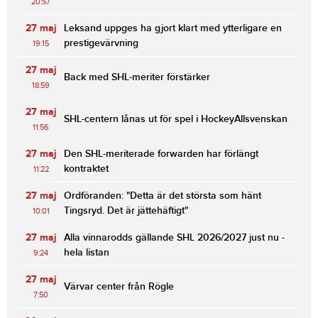
20:57
27 maj
Leksand uppges ha gjort klart med ytterligare en
prestigevärvning
19:15
27 maj
Back med SHL-meriter förstärker
18:59
27 maj
SHL-centern lånas ut för spel i HockeyAllsvenskan
11:56
27 maj
Den SHL-meriterade forwarden har förlängt
kontraktet
11:22
27 maj
Ordföranden: "Detta är det största som hänt
Tingsryd. Det är jättehäftigt"
10:01
27 maj
Alla vinnarodds gällande SHL 2026/2027 just nu -
hela listan
9:24
27 maj
Värvar center från Rögle
7:50