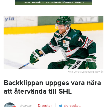
Foto: Jonas Ljungdahl/Bildbyrån
Backklippan uppges vara nära
att återvända till SHL
Skribent:
Dragskott
@dragskott_