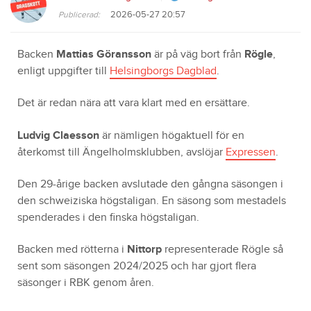
2026-05-27 20:57
Publicerad:
Backen
Mattias Göransson
är på väg bort från
Rögle
,
enligt uppgifter till
Helsingborgs Dagblad
.
Det är redan nära att vara klart med en ersättare.
Ludvig Claesson
är nämligen högaktuell för en
återkomst till Ängelholmsklubben, avslöjar
Expressen
.
Den 29-årige backen avslutade den gångna säsongen i
den schweiziska högstaligan. En säsong som mestadels
spenderades i den finska högstaligan.
Backen med rötterna i
Nittorp
representerade Rögle så
sent som säsongen 2024/2025 och har gjort flera
säsonger i RBK genom åren.