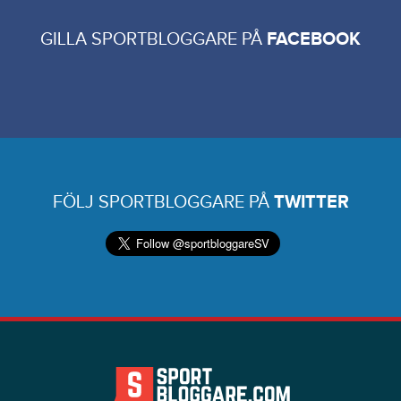
GILLA SPORTBLOGGARE PÅ
FACEBOOK
FÖLJ SPORTBLOGGARE PÅ
TWITTER