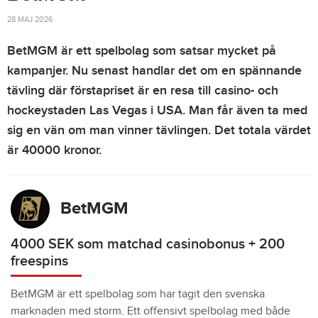
28 MAJ 2026
BetMGM är ett spelbolag som satsar mycket på
kampanjer. Nu senast handlar det om en spännande
tävling där förstapriset är en resa till casino- och
hockeystaden Las Vegas i USA. Man får även ta med
sig en vän om man vinner tävlingen. Det totala värdet
är 40000 kronor.
BetMGM
4000 SEK som matchad casinobonus + 200
freespins
BetMGM är ett spelbolag som har tagit den svenska
marknaden med storm. Ett offensivt spelbolag med både