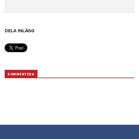
DELA INLÄGG
KOMMENTERA