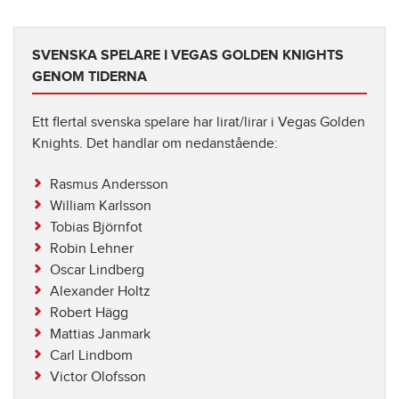
SVENSKA SPELARE I VEGAS GOLDEN KNIGHTS
GENOM TIDERNA
Ett flertal svenska spelare har lirat/lirar i Vegas Golden
Knights. Det handlar om nedanstående:
Rasmus Andersson
William Karlsson
Tobias Björnfot
Robin Lehner
Oscar Lindberg
Alexander Holtz
Robert Hägg
Mattias Janmark
Carl Lindbom
Victor Olofsson