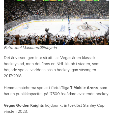
Foto: Joel Marklund/Bildbyrån
Det är visserligen inte så att Las Vegas är en klassisk
hockeystad, men det finns en NHL-klubb i staden, som
började spela i världens bästa hockeyligan säsongen
2017/2018.
Hemmamatcherna spelas i förträffliga
T-Mobile Arena
, som
har en publikkapacitet på 17500 åskådare avseende hockey.
Vegas Golden Knights
höjdpunkt är tveklöst Stanley Cup-
vinsten 2023.