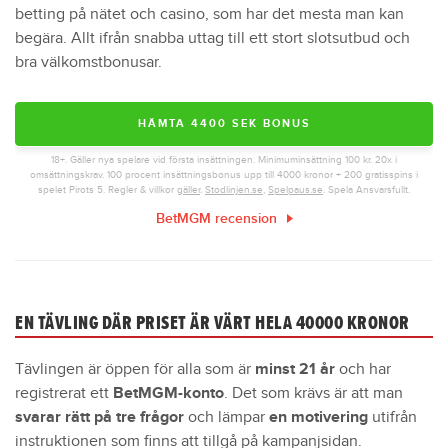
betting på nätet och casino, som har det mesta man kan
begära. Allt ifrån snabba uttag till ett stort slotsutbud och
bra välkomstbonusar.
HÄMTA 4400 SEK BONUS
18+. Gäller nya spelare vid första insättningen. Minimuminsättning 100 kr. 20x i
omsättningskrav. 100 procent insättningsbonus upp till 4000 kronor + 200 gratisspins i
spelet Pirots 5. Regler & villkor
gäller
.
Stodlinjen.se
,
Spelpaus.se
. Spela Ansvarsfullt.
BetMGM recension
EN TÄVLING DÄR PRISET ÄR VÄRT HELA 40000 KRONOR
Tävlingen är öppen för alla som är
minst 21 år
och har
registrerat ett
BetMGM-konto
. Det som krävs är att man
svarar rätt på tre frågor
och lämpar
en motivering
utifrån
instruktionen som finns att tillgå på kampanjsidan.