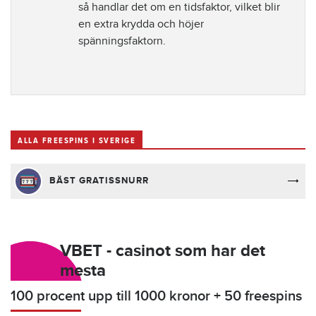
så handlar det om en tidsfaktor, vilket blir
en extra krydda och höjer
spänningsfaktorn.
ALLA FREESPINS I SVERIGE
BÄST GRATISSNURR
VBET - casinot som har det
mesta
100 procent upp till 1000 kronor + 50 freespins