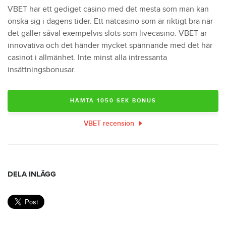
VBET har ett gediget casino med det mesta som man kan
önska sig i dagens tider. Ett nätcasino som är riktigt bra när
det gäller såväl exempelvis slots som livecasino. VBET är
innovativa och det händer mycket spännande med det här
casinot i allmänhet. Inte minst alla intressanta
insättningsbonusar.
HÄMTA 1050 SEK BONUS
VBET recension
DELA INLÄGG