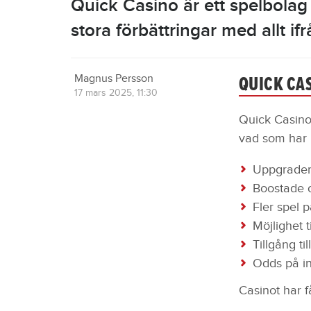
Quick Casino är ett spelbolag 
stora förbättringar med allt if
Magnus Persson
QUICK CAS
17 mars 2025, 11:30
Quick Casino
vad som har 
Uppgraderi
Boostade 
Fler spel 
Möjlighet t
Tillgång t
Odds på in
Casinot har f