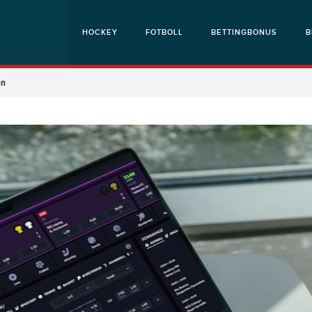
HOCKEY
FOTBOLL
BETTINGBONUS
B
en