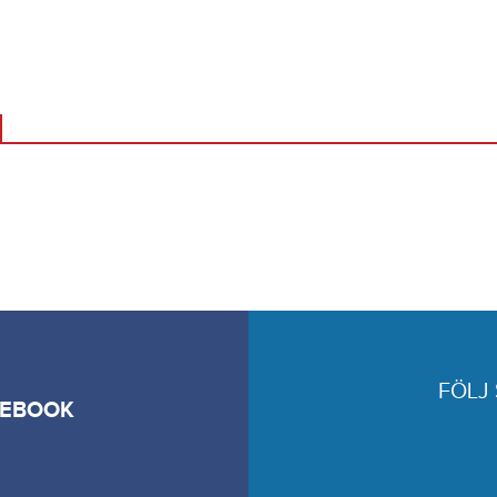
FÖLJ
CEBOOK