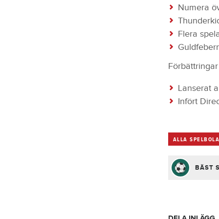
Numera öv
Thunderkic
Flera spel
Guldfebern
Förbättringar
Lanserat 
Infört Dir
ALLA SPELBOLA
BÄST 
DELA INLÄGG