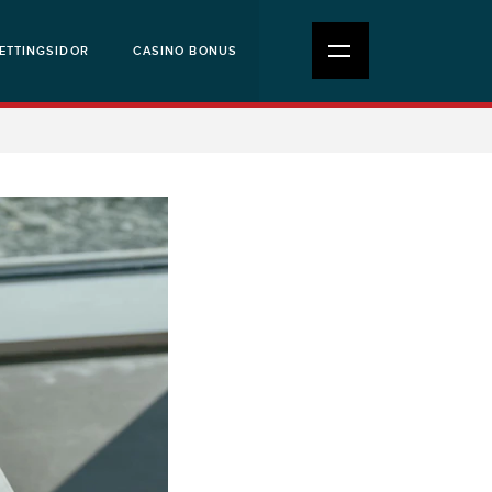
ETTINGSIDOR
CASINO BONUS