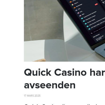
Quick Casino har 
avseenden
17 MARS 2025