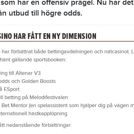
som har en offensiv prägel. Nu har det 
rån utbud till högre odds.
INO HAR FÅTT EN NY DIMENSION
 har förbättrat både bettingavdelningen och nätcasinot. 
hänt gällande sportsbooken:
ng till Altenar V3
odds och Golden Boosts
på ESport
ill betting på Melodifestivalen
ill Bet Mentor (en spelassistent som hjälper dig på vägen
ternationell hästkapplöpning
ått nedanstående förbättringar: