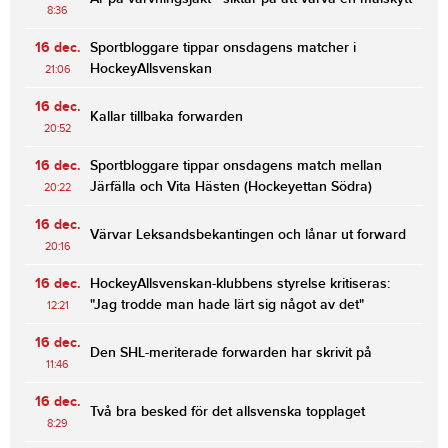
8:36
16 dec.
Sportbloggare tippar onsdagens matcher i
HockeyAllsvenskan
21:06
16 dec.
Kallar tillbaka forwarden
20:52
16 dec.
Sportbloggare tippar onsdagens match mellan
Järfälla och Vita Hästen (Hockeyettan Södra)
20:22
16 dec.
Värvar Leksandsbekantingen och lånar ut forward
20:16
16 dec.
HockeyAllsvenskan-klubbens styrelse kritiseras:
"Jag trodde man hade lärt sig något av det"
12:21
16 dec.
Den SHL-meriterade forwarden har skrivit på
11:46
16 dec.
Två bra besked för det allsvenska topplaget
8:29