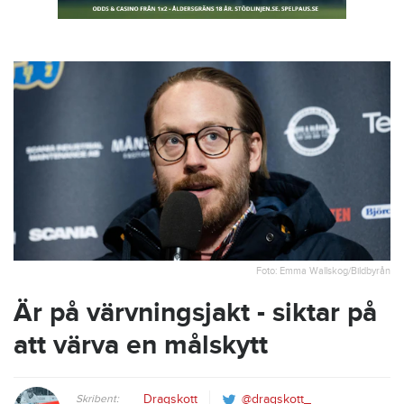
Foto: Emma Wallskog/Bildbyrån
Är på värvningsjakt - siktar på
att värva en målskytt
Skribent:
Dragskott
@dragskott_