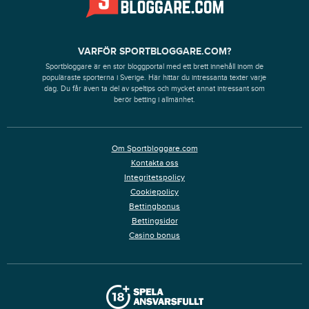
VARFÖR SPORTBLOGGARE.COM?
Sportbloggare är en stor bloggportal med ett brett innehåll inom de
populäraste sporterna i Sverige. Här hittar du intressanta texter varje
dag. Du får även ta del av speltips och mycket annat intressant som
berör betting i allmänhet.
Om Sportbloggare.com
Kontakta oss
Integritetspolicy
Cookiepolicy
Bettingbonus
Bettingsidor
Casino bonus