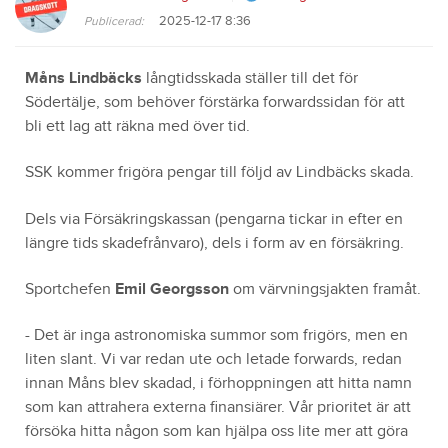
2025-12-17 8:36
Publicerad:
Måns Lindbäcks
långtidsskada ställer till det för
Södertälje, som behöver förstärka forwardssidan för att
bli ett lag att räkna med över tid.
SSK kommer frigöra pengar till följd av Lindbäcks skada.
Dels via Försäkringskassan (pengarna tickar in efter en
längre tids skadefrånvaro), dels i form av en försäkring.
Sportchefen
Emil Georgsson
om värvningsjakten framåt.
- Det är inga astronomiska summor som frigörs, men en
liten slant. Vi var redan ute och letade forwards, redan
innan Måns blev skadad, i förhoppningen att hitta namn
som kan attrahera externa finansiärer. Vår prioritet är att
försöka hitta någon som kan hjälpa oss lite mer att göra