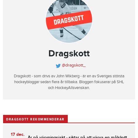
Dragskott
@dragskott_
Dragskott - som drivs av John Wikberg - är en av Sveriges största
hockeybloggar sedan flera år tillbaka. Bloggen fokuserar på SHL
och HockeyAllsvenskan.
DRAGSKOTT REKOMMENDERAR
17 dec.
Är på värvningsjakt - siktar på att värva en målskytt