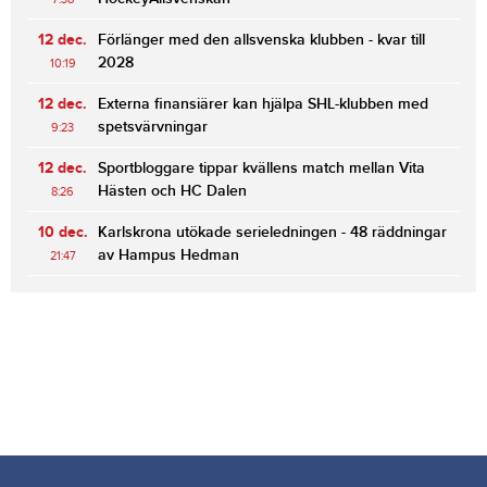
12 dec.
Förlänger med den allsvenska klubben - kvar till
2028
10:19
12 dec.
Externa finansiärer kan hjälpa SHL-klubben med
spetsvärvningar
9:23
12 dec.
Sportbloggare tippar kvällens match mellan Vita
Hästen och HC Dalen
8:26
10 dec.
Karlskrona utökade serieledningen - 48 räddningar
av Hampus Hedman
21:47