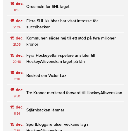
16 dec.
Orosmoln för SHL-laget
8:10
15 dec.
Flera SHL-klubbar har visat intresse för
succébacken
21:24
15 dec.
Kommunen säger nej till ett stöd på fyra miljoner
kronor
21:05
15 dec.
Fyra Hockeyettan-spelare ansluter till
HockeyAllsvenskan-laget på lån
20:48
15 dec.
Besked om Victor Laz
11:18
15 dec.
Tre Kronor-meriterad forward till HockeyAllsvenskan
9:50
15 dec.
Stjärnbacken lämnar
8:54
15 dec.
Sportbloggare utser veckans lag i
HockeyAllsvenskan
7:38