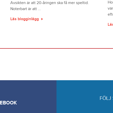
Hoc
Avsikten är att 20-åringen ska få mer speltid.
vä
Noterbart är att ...
eft
Läs blogginlägg
Lä
FÖLJ
CEBOOK