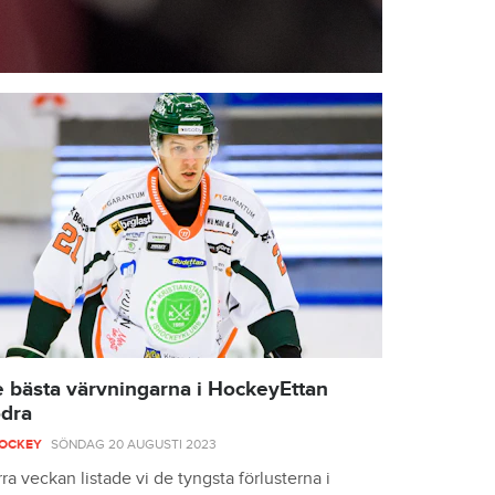
 bästa värvningarna i HockeyEttan
dra
OCKEY
SÖNDAG 20 AUGUSTI 2023
ra veckan listade vi de tyngsta förlusterna i