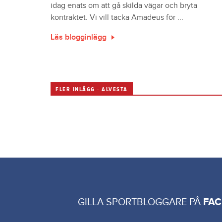
idag enats om att gå skilda vägar och bryta
kontraktet. Vi vill tacka Amadeus för ...
Läs blogginlägg
FLER INLÄGG - ALVESTA
GILLA SPORTBLOGGARE PÅ
FA