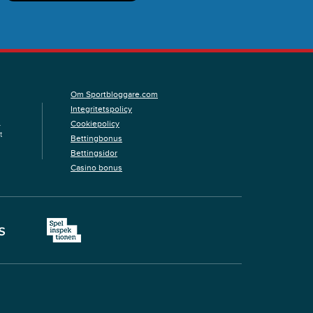
Om Sportbloggare.com
Integritetspolicy
Cookiepolicy
.
t
Bettingbonus
Bettingsidor
Casino bonus