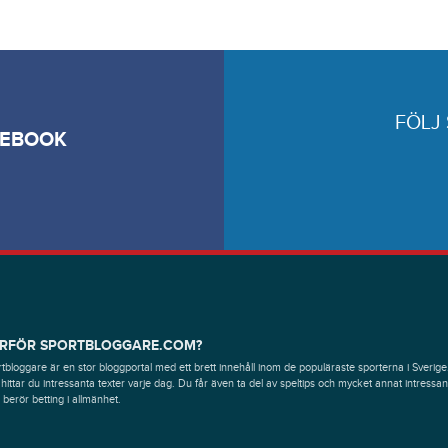
FÖLJ
CEBOOK
RFÖR SPORTBLOGGARE.COM?
tbloggare är en stor bloggportal med ett brett innehåll inom de populäraste sporterna i Sverige
hittar du intressanta texter varje dag. Du får även ta del av speltips och mycket annat intressan
berör betting i allmänhet.