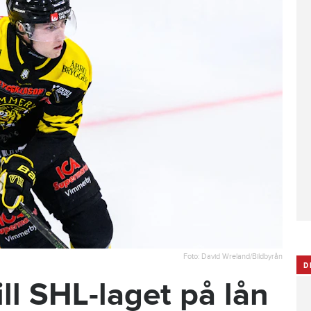
Foto: David Wreland/Bildbyrån
D
ill SHL-laget på lån