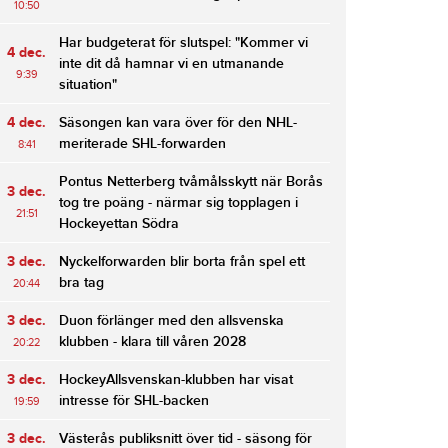
10:50
Har budgeterat för slutspel: "Kommer vi
4 dec.
inte dit då hamnar vi en utmanande
9:39
situation"
4 dec.
Säsongen kan vara över för den NHL-
meriterade SHL-forwarden
8:41
Pontus Netterberg tvåmålsskytt när Borås
3 dec.
tog tre poäng - närmar sig topplagen i
21:51
Hockeyettan Södra
3 dec.
Nyckelforwarden blir borta från spel ett
bra tag
20:44
3 dec.
Duon förlänger med den allsvenska
klubben - klara till våren 2028
20:22
3 dec.
HockeyAllsvenskan-klubben har visat
intresse för SHL-backen
19:59
3 dec.
Västerås publiksnitt över tid - säsong för