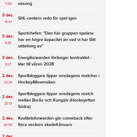
säsong
11:58
3 dec.
SHL-centern redo för spel igen
10:41
Sportchefen: "Den här gruppen spelare
3 dec.
har en högre kapacitet än vad vi har fått
8:39
utdelning av"
3 dec.
Energiforwarden förlänger kontraktet -
klar till våren 2028
8:27
2 dec.
Sportbloggare tippar onsdagens matcher i
HockeyAllsvenskan
23:29
Sportbloggare tippar onsdagens match
2 dec.
mellan Borås och Kungälv (Hockeyettan
20:15
Södra)
2 dec.
Kvalitetsforwarden gör comeback efter
flera veckors skadefrånvaro
20:06
2 dec.