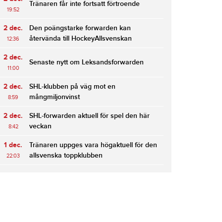
Tränaren får inte fortsatt förtroende
19:52
2 dec.
Den poängstarke forwarden kan
återvända till HockeyAllsvenskan
12:36
2 dec.
Senaste nytt om Leksandsforwarden
11:00
2 dec.
SHL-klubben på väg mot en
mångmiljonvinst
8:59
2 dec.
SHL-forwarden aktuell för spel den här
veckan
8:42
1 dec.
Tränaren uppges vara högaktuell för den
allsvenska toppklubben
22:03