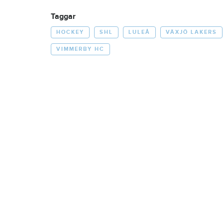
Taggar
HOCKEY
SHL
LULEÅ
VÄXJÖ LAKERS
VIMMERBY HC