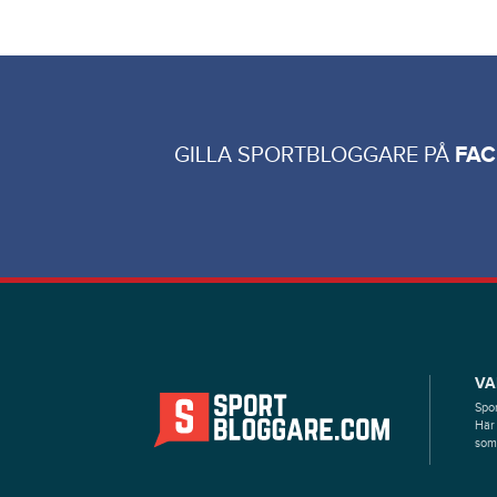
GILLA SPORTBLOGGARE PÅ
FA
VA
Spor
Här 
som 