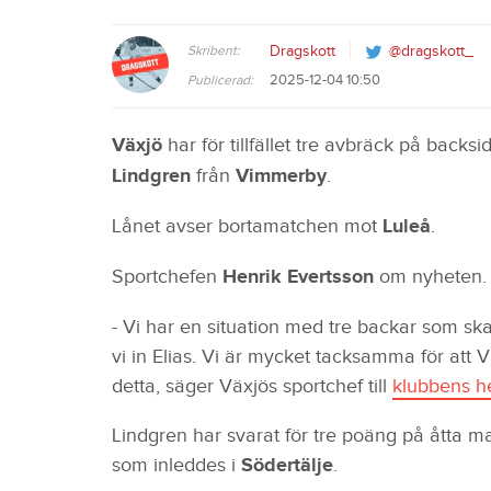
Skribent:
Dragskott
@dragskott_
2025-12-04 10:50
Publicerad:
Växjö
har för tillfället tre avbräck på backs
Lindgren
från
Vimmerby
.
Lånet avser bortamatchen mot
Luleå
.
Sportchefen
Henrik Evertsson
om nyheten.
- Vi har en situation med tre backar som ska
vi in Elias. Vi är mycket tacksamma för att V
detta, säger Växjös sportchef till
klubbens h
Lindgren har svarat för tre poäng på åtta
som inleddes i
Södertälje
.