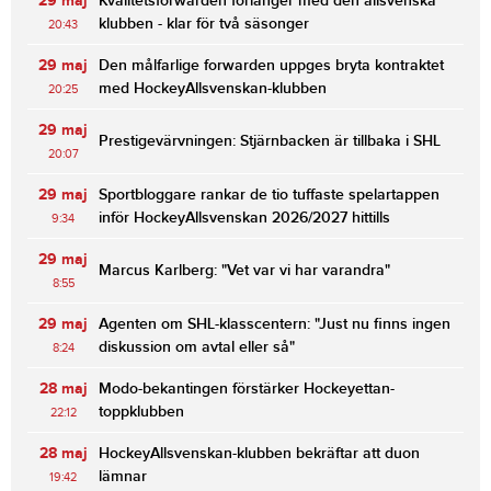
29 maj
Kvalitetsforwarden förlänger med den allsvenska
klubben - klar för två säsonger
20:43
29 maj
Den målfarlige forwarden uppges bryta kontraktet
med HockeyAllsvenskan-klubben
20:25
29 maj
Prestigevärvningen: Stjärnbacken är tillbaka i SHL
20:07
29 maj
Sportbloggare rankar de tio tuffaste spelartappen
inför HockeyAllsvenskan 2026/2027 hittills
9:34
29 maj
Marcus Karlberg: "Vet var vi har varandra"
8:55
29 maj
Agenten om SHL-klasscentern: "Just nu finns ingen
diskussion om avtal eller så"
8:24
28 maj
Modo-bekantingen förstärker Hockeyettan-
toppklubben
22:12
28 maj
HockeyAllsvenskan-klubben bekräftar att duon
lämnar
19:42