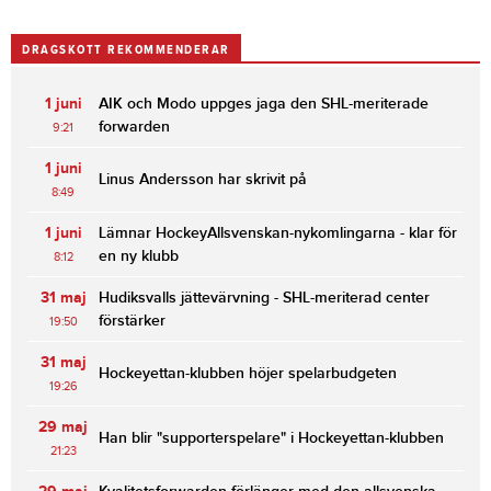
DRAGSKOTT REKOMMENDERAR
1 juni
AIK och Modo uppges jaga den SHL-meriterade
forwarden
9:21
1 juni
Linus Andersson har skrivit på
8:49
1 juni
Lämnar HockeyAllsvenskan-nykomlingarna - klar för
en ny klubb
8:12
31 maj
Hudiksvalls jättevärvning - SHL-meriterad center
förstärker
19:50
31 maj
Hockeyettan-klubben höjer spelarbudgeten
19:26
29 maj
Han blir "supporterspelare" i Hockeyettan-klubben
21:23