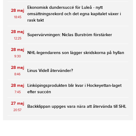
Ekonomisk dundersuccé för Luleå - nytt
28 maj
omsättningsrekord och det egna kapitalet växer i
18:45
rask takt
28 maj
Supervärvningen: Niclas Burström förstärker
12:25
28 maj
NHL-legendarens son lägger skridskorna på hyllan
9:30
28 maj
Linus Videll återvänder?
8:46
28 maj
Linköpingsprodukten blir kvar i Hockeyettan-laget
efter succén
7:45
27 maj
Backklippan uppges vara nära att återvända till SHL
20:57