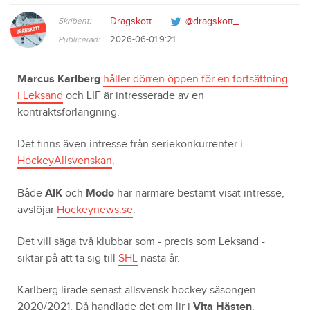
Skribent:
Dragskott
@dragskott_
2026-06-01 9:21
Publicerad:
Marcus Karlberg
håller dörren öppen för en fortsättning
i Leksand
och LIF är intresserade av en
kontraktsförlängning.
Det finns även intresse från seriekonkurrenter i
HockeyAllsvenskan
.
Både
AIK
och
Modo
har närmare bestämt visat intresse,
avslöjar
Hockeynews.se
.
Det vill säga två klubbar som - precis som Leksand -
siktar på att ta sig till
SHL
nästa år.
Karlberg lirade senast allsvensk hockey säsongen
2020/2021. Då handlade det om lir i
Vita Hästen
.