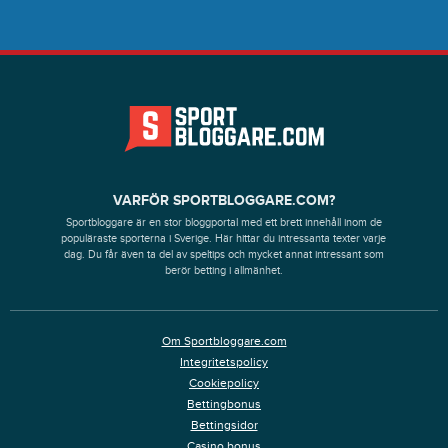
VARFÖR SPORTBLOGGARE.COM?
Sportbloggare är en stor bloggportal med ett brett innehåll inom de
populäraste sporterna i Sverige. Här hittar du intressanta texter varje
dag. Du får även ta del av speltips och mycket annat intressant som
berör betting i allmänhet.
Om Sportbloggare.com
Integritetspolicy
Cookiepolicy
Bettingbonus
Bettingsidor
Casino bonus