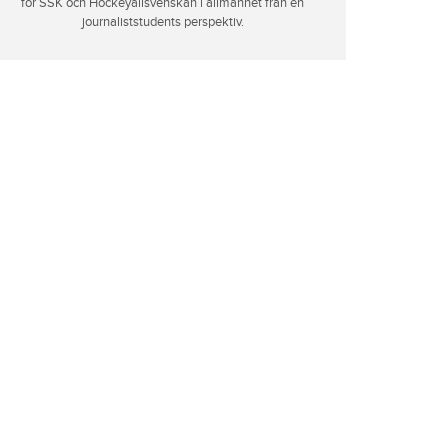
för SSK och Hockeyallsvenskan i allmänhet från en
journaliststudents perspektiv.