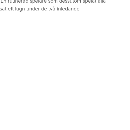
. En rutinerad spelare som dessutom spelat alla
sat ett lugn under de två inledande