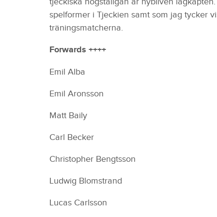
tjeckiska högstaligan är nybliven lagkapten
spelformer i Tjeckien samt som jag tycker vi
träningsmatcherna.
Forwards ++++
Emil Alba
Emil Aronsson
Matt Baily
Carl Becker
Christopher Bengtsson
Ludwig Blomstrand
Lucas Carlsson