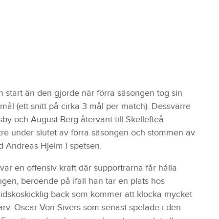
 start än den gjorde när förra säsongen tog sin
ål (ett snitt på cirka 3 mål per match). Dessvärre
y och August Berg återvänt till Skellefteå
ttre under slutet av förra säsongen och stommen av
d Andreas Hjelm i spetsen.
ar en offensiv kraft där supportrarna får hålla
gen, beroende på ifall han tar en plats hos
idskoskicklig back som kommer att klocka mycket
ärv, Oscar Von Sivers som senast spelade i den