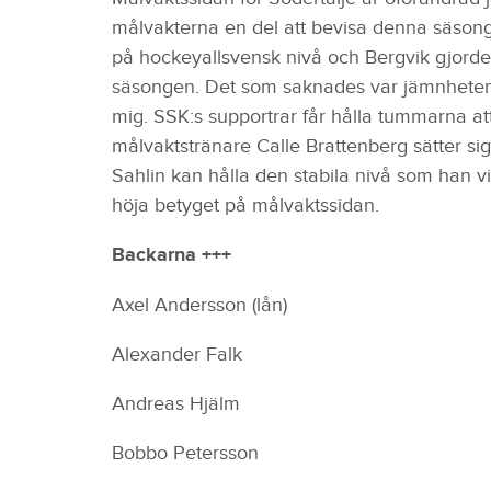
målvakterna en del att bevisa denna säsong.
på hockeyallsvensk nivå och Bergvik gjorde n
säsongen. Det som saknades var jämnheten 
mig. SSK:s supportrar får hålla tummarna at
målvaktstränare Calle Brattenberg sätter s
Sahlin kan hålla den stabila nivå som han v
höja betyget på målvaktssidan.
Backarna +++
Axel Andersson (lån)
Alexander Falk
Andreas Hjälm
Bobbo Petersson