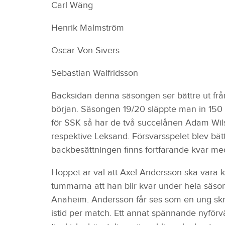
Carl Wäng
Henrik Malmström
Oscar Von Sivers
Sebastian Walfridsson
Backsidan denna säsongen ser bättre ut från
början. Säsongen 19/20 släppte man in 150 m
för SSK så har de två succelånen Adam Wilsb
respektive Leksand. Försvarsspelet blev bä
backbesättningen finns fortfarande kvar me
Hoppet är väl att Axel Andersson ska vara kv
tummarna att han blir kvar under hela säson
Anaheim. Andersson får ses som en ung skr
istid per match. Ett annat spännande nyförv