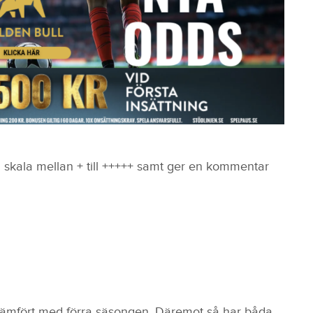
n skala mellan + till +++++ samt ger en kommentar
 jämfört med förra säsongen. Däremot så har båda