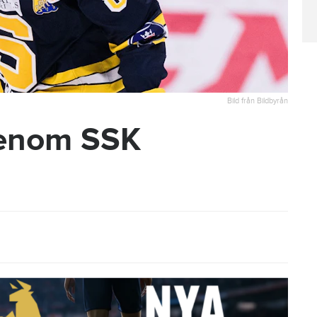
Bild från Bildbyrån
genom SSK