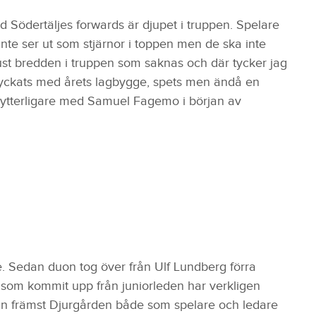
 Södertäljes forwards är djupet i truppen. Spelare
te ser ut som stjärnor i toppen men de ska inte
 just bredden i truppen som saknas och där tycker jag
lyckats med årets lagbygge, spets men ändå en
t ytterligare med Samuel Fagemo i början av
e. Sedan duon tog över från Ulf Lundberg förra
c som kommit upp från juniorleden har verkligen
ån främst Djurgården både som spelare och ledare