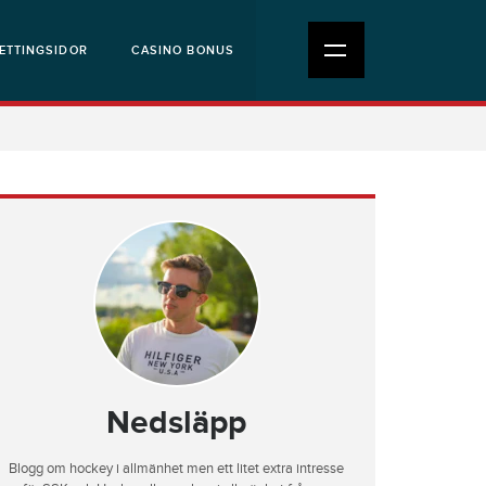
ETTINGSIDOR
CASINO BONUS
Nedsläpp
Blogg om hockey i allmänhet men ett litet extra intresse