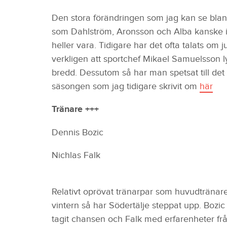
Den stora förändringen som jag kan se bland
som Dahlström, Aronsson och Alba kanske in
heller vara. Tidigare har det ofta talats om
verkligen att sportchef Mikael Samuelsson 
bredd. Dessutom så har man spetsat till de
säsongen som jag tidigare skrivit om
här
Tränare +++
Dennis Bozic
Nichlas Falk
Relativt oprövat tränarpar som huvudtränar
vintern så har Södertälje steppat upp. Bozi
tagit chansen och Falk med erfarenheter fr