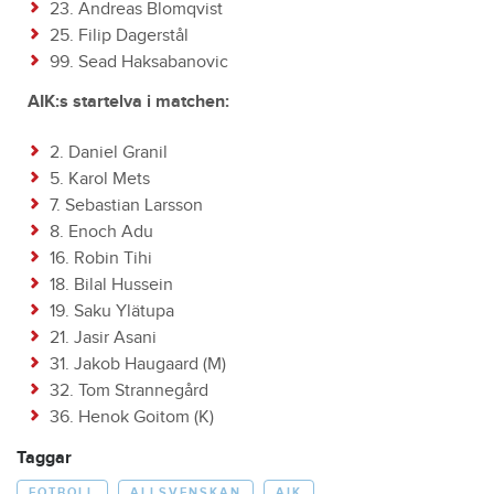
23. Andreas Blomqvist
25. Filip Dagerstål
99. Sead Haksabanovic
AIK:s startelva i matchen:
2. Daniel Granil
5. Karol Mets
7. Sebastian Larsson
8. Enoch Adu
16. Robin Tihi
18. Bilal Hussein
19. Saku Ylätupa
21. Jasir Asani
31. Jakob Haugaard (M)
32. Tom Strannegård
36. Henok Goitom (K)
Taggar
FOTBOLL
ALLSVENSKAN
AIK