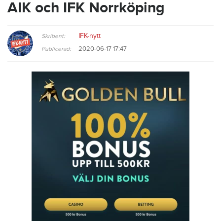
AIK och IFK Norrköping
IFK-nytt
Skribent:
2020-06-17 17:47
Publicerad: