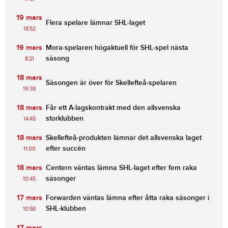
19 mars
Flera spelare lämnar SHL-laget
18:52
19 mars
Mora-spelaren högaktuell för SHL-spel nästa
säsong
8:21
18 mars
Säsongen är över för Skellefteå-spelaren
19:38
18 mars
Får ett A-lagskontrakt med den allsvenska
storklubben
14:45
18 mars
Skellefteå-produkten lämnar det allsvenska laget
efter succén
11:00
18 mars
Centern väntas lämna SHL-laget efter fem raka
säsonger
10:45
17 mars
Forwarden väntas lämna efter åtta raka säsonger i
SHL-klubben
10:58
17 mars