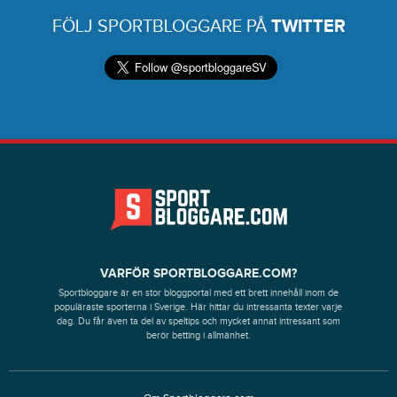
FÖLJ SPORTBLOGGARE PÅ
TWITTER
VARFÖR SPORTBLOGGARE.COM?
Sportbloggare är en stor bloggportal med ett brett innehåll inom de
populäraste sporterna i Sverige. Här hittar du intressanta texter varje
dag. Du får även ta del av speltips och mycket annat intressant som
berör betting i allmänhet.