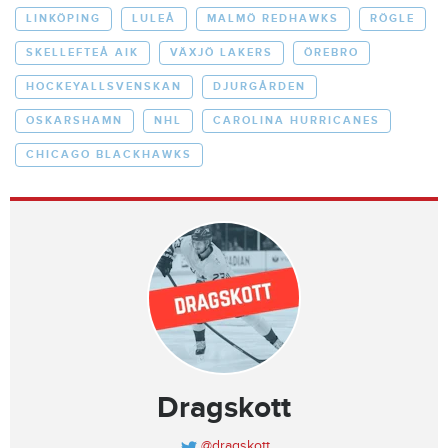
LINKÖPING
LULEÅ
MALMÖ REDHAWKS
RÖGLE
SKELLEFTEÅ AIK
VÄXJÖ LAKERS
ÖREBRO
HOCKEYALLSVENSKAN
DJURGÅRDEN
OSKARSHAMN
NHL
CAROLINA HURRICANES
CHICAGO BLACKHAWKS
Dragskott
@dragskott_