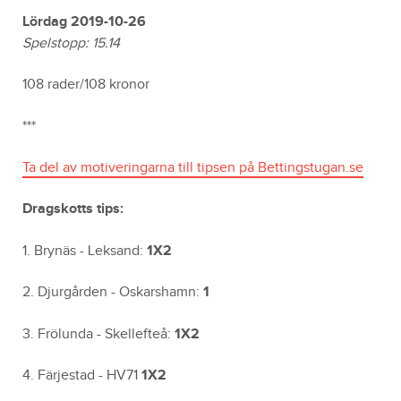
Lördag 2019-10-26
Spelstopp: 15.14
108 rader/108 kronor
***
Ta del av motiveringarna till tipsen på Bettingstugan.se
Dragskotts tips:
1. Brynäs - Leksand:
1X2
2. Djurgården - Oskarshamn:
1
3. Frölunda - Skellefteå:
1X2
4. Färjestad - HV71
1X2