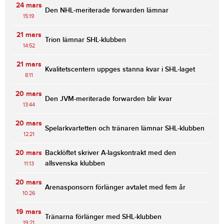
24 mars
Den NHL-meriterade forwarden lämnar
15:19
21 mars
Trion lämnar SHL-klubben
14:52
21 mars
Kvalitetscentern uppges stanna kvar i SHL-laget
8:11
20 mars
Den JVM-meriterade forwarden blir kvar
13:44
20 mars
Spelarkvartetten och tränaren lämnar SHL-klubben
12:21
20 mars
Backlöftet skriver A-lagskontrakt med den
allsvenska klubben
11:13
20 mars
Arenasponsorn förlänger avtalet med fem år
10:26
19 mars
Tränarna förlänger med SHL-klubben
19:21