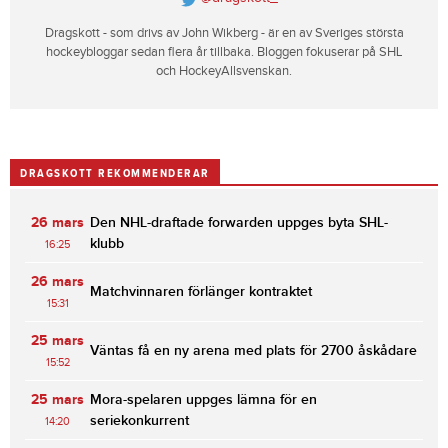
Dragskott - som drivs av John Wikberg - är en av Sveriges största
hockeybloggar sedan flera år tillbaka. Bloggen fokuserar på SHL
och HockeyAllsvenskan.
DRAGSKOTT REKOMMENDERAR
26 mars
Den NHL-draftade forwarden uppges byta SHL-
klubb
16:25
26 mars
Matchvinnaren förlänger kontraktet
15:31
25 mars
Väntas få en ny arena med plats för 2700 åskådare
15:52
25 mars
Mora-spelaren uppges lämna för en
seriekonkurrent
14:20