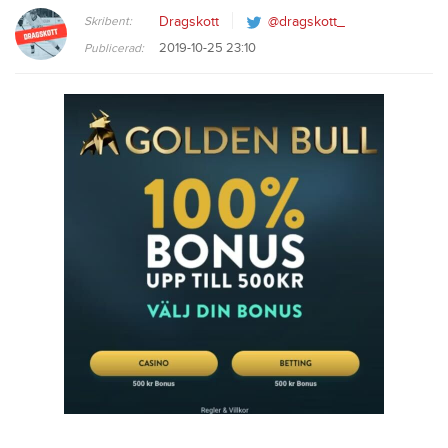
Skribent:
Dragskott
@dragskott_
2019-10-25 23:10
Publicerad: