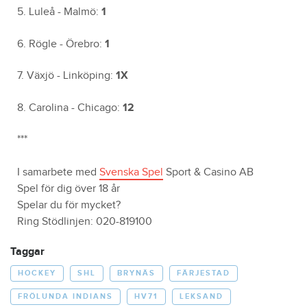
5. Luleå - Malmö:
1
6. Rögle - Örebro:
1
7. Växjö - Linköping:
1X
8. Carolina - Chicago:
12
***
I samarbete med
Svenska Spel
Sport & Casino AB
Spel för dig över 18 år
Spelar du för mycket?
Ring Stödlinjen: 020-819100
Taggar
HOCKEY
SHL
BRYNÄS
FÄRJESTAD
FRÖLUNDA INDIANS
HV71
LEKSAND