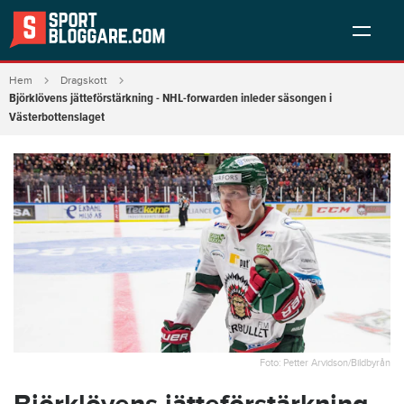
Hem
Dragskott
Björklövens jätteförstärkning - NHL-forwarden inleder säsongen i
Västerbottenslaget
Foto: Petter Arvidson/Bildbyrån