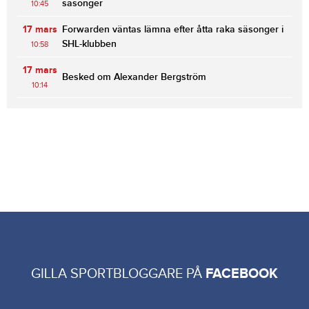
säsonger
10:45
17 mars
Forwarden väntas lämna efter åtta raka säsonger i
SHL-klubben
10:58
17 mars
Besked om Alexander Bergström
10:14
GILLA SPORTBLOGGARE PÅ
FACEBOOK