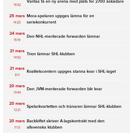
Väntas få en ny arena med plats för 2700 åskådare
15:52
25 mars
Mora-spelaren uppges lämna för en
seriekonkurrent
14:20
24 mars
Den NHL-meriterade forwarden lämnar
15:19
21 mars
Trion lämnar SHL-klubben
14:52
21 mars
Kvalitetscentern uppges stanna kvar i SHL-laget
8:11
20 mars
Den JVM-meriterade forwarden blir kvar
13:44
20 mars
Spelarkvartetten och tränaren lämnar SHL-klubben
12:21
20 mars
Backlöftet skriver A-lagskontrakt med den
allsvenska klubben
11:13