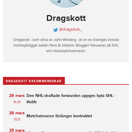
Dragskott
@dragskott_
Dragskott - som drivs av John Wikberg - är en av Sveriges största
hockeybloggar sedan flera år tillbaka. Bloggen fokuserar på SHL
och HockeyAllsvenskan.
DRAGSKOTT REKOMMENDERAR
26 mars
Den NHL-draftade forwarden uppges byta SHL-
klubb
16:25
26 mars
Matchvinnaren förlänger kontraktet
15:31
25 mars