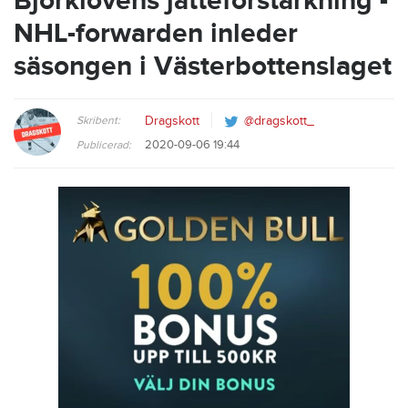
Björklövens jätteförstärkning -
NHL-forwarden inleder
säsongen i Västerbottenslaget
Skribent:
Dragskott
@dragskott_
2020-09-06 19:44
Publicerad: