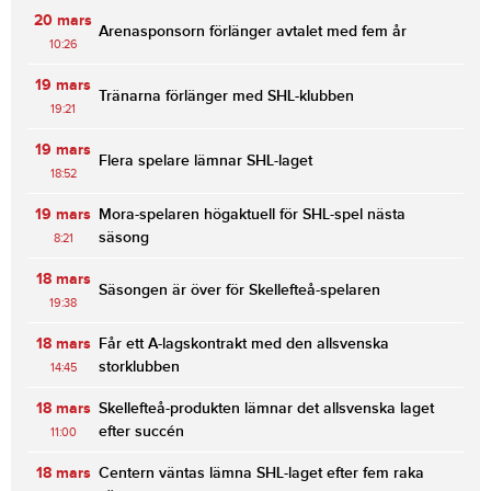
20 mars
Arenasponsorn förlänger avtalet med fem år
10:26
19 mars
Tränarna förlänger med SHL-klubben
19:21
19 mars
Flera spelare lämnar SHL-laget
18:52
19 mars
Mora-spelaren högaktuell för SHL-spel nästa
säsong
8:21
18 mars
Säsongen är över för Skellefteå-spelaren
19:38
18 mars
Får ett A-lagskontrakt med den allsvenska
storklubben
14:45
18 mars
Skellefteå-produkten lämnar det allsvenska laget
efter succén
11:00
18 mars
Centern väntas lämna SHL-laget efter fem raka