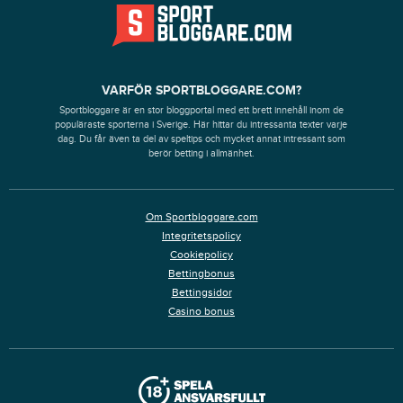
VARFÖR SPORTBLOGGARE.COM?
Sportbloggare är en stor bloggportal med ett brett innehåll inom de
populäraste sporterna i Sverige. Här hittar du intressanta texter varje
dag. Du får även ta del av speltips och mycket annat intressant som
berör betting i allmänhet.
Om Sportbloggare.com
Integritetspolicy
Cookiepolicy
Bettingbonus
Bettingsidor
Casino bonus