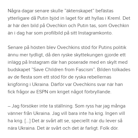
Några dagar senare skulle ”äktenskapet” befästas
ytterligare då Putin bjöd in laget för att hyllas i Kreml. Det
är här den bild på Ovechkin och Putin tas, som Ovechkin
än i dag har som profilbild på sitt Instagramkonto.
Senare på hösten blev Ovechkins stöd för Putins politik
ännu mer tydligt, då den ryske skyttekungen gjorde ett
inlägg på Instagram där han poserade med en skylt med
budskapet ”Save Children from Fascism”. Bilden tolkades
av de flesta som ett stöd för de ryska rebellernas
krigföring i Ukraina. Därför var Ovechkins svar när han
fick frågor av ESPN om kriget något förbryllande.
– Jag försöker inte ta ställning. Som ryss har jag många
vänner från Ukraina. Jag vill bara inte ha krig. Ingen vill
ha krig. […] Det är svårt att se, speciellt när du lever så
nära Ukraina. Det är svårt och det är farligt. Folk dör.