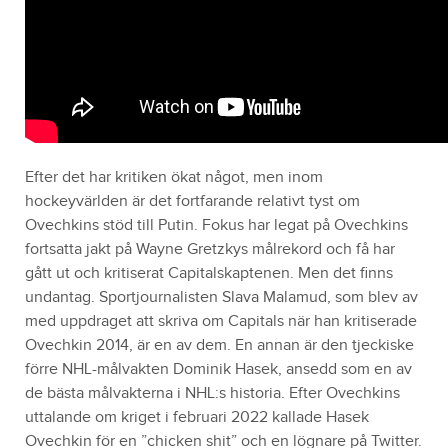
Efter det har kritiken ökat något, men inom
hockeyvärlden är det fortfarande relativt tyst om
Ovechkins stöd till Putin. Fokus har legat på Ovechkins
fortsatta jakt på Wayne Gretzkys målrekord och få har
gått ut och kritiserat Capitalskaptenen. Men det finns
undantag. Sportjournalisten Slava Malamud, som blev av
med uppdraget att skriva om Capitals när han kritiserade
Ovechkin 2014, är en av dem. En annan är den tjeckiske
förre NHL-målvakten Dominik Hasek, ansedd som en av
de bästa målvakterna i NHL:s historia. Efter Ovechkins
uttalande om kriget i februari 2022 kallade Hasek
Ovechkin för en ”chicken shit” och en lögnare på Twitter.