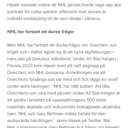
Hasek menade vidare att NHL genast borde säga upp alla
kontrakt för ryska spelare, eftersom man annars är
indirekt medskyldig till de som dödas i Ukraina.
NHL har fortsatt att ducka frågor
Men NHL har fortsatt att ducka frågor om Ovechkin och
kriget och i stället ägnat sig åt att hylla skyttekungen i
hans jakt på Gretzkys målrekord. Under All Star-helgen i
Florida 2023 kom Hasek med ett nytt angrepp på
Ovechkin och NHL-bossarna. Anledningen var att
Ovechkins fyraåriga son var med och fick lägga en straff
under skills-tävlingen. ”NHL har nått botten. Att låta
Ovechkins son vara med på isen under All Star-helgen är
att spotta i ansiktet på uppskattningsvis 500 döda,
tusentals skadade och tiotusentals kidnappade ukrainska
barn. NHL och Gary Bettman måste betala för den
avskyvärda handlingen”, skrev Hasek på Twitter. När
NHL:s kommissionär Gary Bettman fick frågor om Haseks