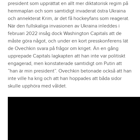
president som upprättat en allt mer diktatorisk regim på
hemmaplan och som samtidigt invaderat östra Ukraina
och annekterat Krim, är det få hockeyfans som reagerat.
När den fullskaliga invasionen av Ukraina inleddes i
februari 2022 insåg dock Washington Capitals att de
måste göra något, och under en kort presskonferens lät
de Ovechkin svara på frågor om kriget. Än en gång
upprepade Capitals lagkapten att han inte var politiskt
engagerad, men konstaterade samtidigt om Putin att
”han är min president”. Ovechkin betonade också att han
inte ville ha krig och att han hoppades att båda sidor
skulle upphöra med våldet.