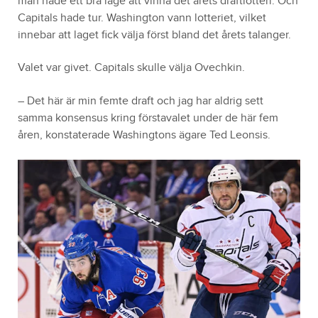
man hade ett bra läge att vinna det årets draftlotteri. Och
Capitals hade tur. Washington vann lotteriet, vilket
innebar att laget fick välja först bland det årets talanger.
Valet var givet. Capitals skulle välja Ovechkin.
– Det här är min femte draft och jag har aldrig sett
samma konsensus kring förstavalet under de här fem
åren, konstaterade Washingtons ägare Ted Leonsis.