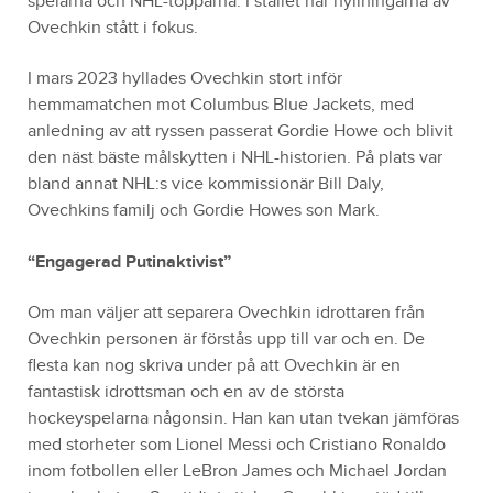
spelarna och NHL-topparna. I stället har hyllningarna av
Ovechkin stått i fokus.
I mars 2023 hyllades Ovechkin stort inför
hemmamatchen mot Columbus Blue Jackets, med
anledning av att ryssen passerat Gordie Howe och blivit
den näst bäste målskytten i NHL-historien. På plats var
bland annat NHL:s vice kommissionär Bill Daly,
Ovechkins familj och Gordie Howes son Mark.
“Engagerad Putinaktivist”
Om man väljer att separera Ovechkin idrottaren från
Ovechkin personen är förstås upp till var och en. De
flesta kan nog skriva under på att Ovechkin är en
fantastisk idrottsman och en av de största
hockeyspelarna någonsin. Han kan utan tvekan jämföras
med storheter som Lionel Messi och Cristiano Ronaldo
inom fotbollen eller LeBron James och Michael Jordan