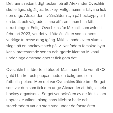
Det fanns redan tidigt tecken på att Alexander Ovechkin
skulle ägna sig åt just hockey. Enligt mamma Tatyana fick
den unge Alexander i tvåårsåldern syn på hockeyprylar i
en butik och vägrade lämna affären innan han fått
utrustningen. Enligt Ovechkins far Mikhail, som avled i
februari 2023, var det vid åtta års ålder som sonens
verkliga intresse drog igång. Mikhail hade av en slump
slagit på en hockeymatch på tv. När fadern försökte byta
kanal protesterade sonen och gjorde klart att Mikhail
under inga omständigheter fick göra det.
Ovechkin har idrotten i blodet. Mamman hade vunnit OS-
guld i basket och pappan hade en bakgrund som
fotbollsspelare. Men det var Ovechkins äldre bror Sergei
som var den som fick den unge Alexander att börja spela
hockey organiserat. Sergei var också en av de första som
upptäckte vilken talang hans lillebror hade och
storebrodern var ett stort stöd under de första åren.