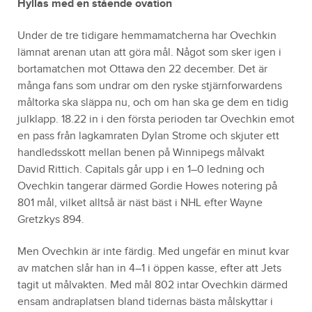
Hyllas med en stående ovation
Under de tre tidigare hemmamatcherna har Ovechkin
lämnat arenan utan att göra mål. Något som sker igen i
bortamatchen mot Ottawa den 22 december. Det är
många fans som undrar om den ryske stjärnforwardens
måltorka ska släppa nu, och om han ska ge dem en tidig
julklapp. 18.22 in i den första perioden tar Ovechkin emot
en pass från lagkamraten Dylan Strome och skjuter ett
handledsskott mellan benen på Winnipegs målvakt
David Rittich. Capitals går upp i en 1–0 ledning och
Ovechkin tangerar därmed Gordie Howes notering på
801 mål, vilket alltså är näst bäst i NHL efter Wayne
Gretzkys 894.
Men Ovechkin är inte färdig. Med ungefär en minut kvar
av matchen slår han in 4–1 i öppen kasse, efter att Jets
tagit ut målvakten. Med mål 802 intar Ovechkin därmed
ensam andraplatsen bland tidernas bästa målskyttar i