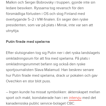
Malkin och Sergei Bobrovsky i truppen, gjorde inte sin
ledare besviken. Ryssarna tog revansch för den
försmädliga förlusten i OS och slog Finland med
övertygande 5–2 i VM-finalen. En seger den ryske
presidenten, som var på plats i Minsk, inte var sen att
utnyttja.
Putin firade med spelarna
Efter slutsignalen tog sig Putin ner i det ryska landslagets
omklädningsrum för att fira med spelarna. På plats i
omklädningsrummet befann sig också den ryske
sportjournalisten Slava Malamud. Han beskrev senare
hur Putin firade med spelarna, drack ur pokalen och gav
Ovechkin en stor blöt puss.
– Ingen kunde ha missat symboliken: äktenskapet mellan
sport och makt, konstaterade han i en
intervju
med det
kanadensiska public service-bolaget CBC.