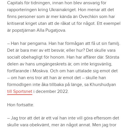
Capitals för tidningen, innan hon blev ansvarig för
rapporteringen kring Ukrainakriget. Hon menar att det
finns personer som är mer kända än Ovechkin som har
kritiserat kriget utan att de råkat ut för något. Ett exempel
är popstjärnan Alla Pugatjova.
– Han har pengarna. Han har förmågan att få ut sin familj.
Det är bara mer av ett besvär, eller hur? Det skulle vara
socialt obehagligt för honom. Han har affärer där. Största
delen av hans umgängeskrets är, om inte krigsvänlig,
fortfarande i Moskva. Och om han uttalade sig emot det
– om han ens tror att han är emot det – skulle han
förmodligen inte åka tillbaka på länge, sa Khurshudyan
till Sportsnet
i december 2022.
Hon fortsatte.
– Jag tror att det är ett val han inte vill göra eftersom det
skulle vara obekvämt, mer än något annat. Men jag tror