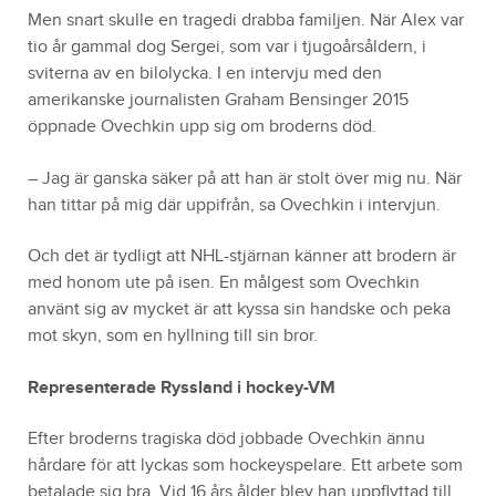
Men snart skulle en tragedi drabba familjen. När Alex var
tio år gammal dog Sergei, som var i tjugoårsåldern, i
sviterna av en bilolycka. I en intervju med den
amerikanske journalisten Graham Bensinger 2015
öppnade Ovechkin upp sig om broderns död.
– Jag är ganska säker på att han är stolt över mig nu. När
han tittar på mig där uppifrån, sa Ovechkin i intervjun.
Och det är tydligt att NHL-stjärnan känner att brodern är
med honom ute på isen. En målgest som Ovechkin
använt sig av mycket är att kyssa sin handske och peka
mot skyn, som en hyllning till sin bror.
Representerade Ryssland i hockey-VM
Efter broderns tragiska död jobbade Ovechkin ännu
hårdare för att lyckas som hockeyspelare. Ett arbete som
betalade sig bra. Vid 16 års ålder blev han uppflyttad till