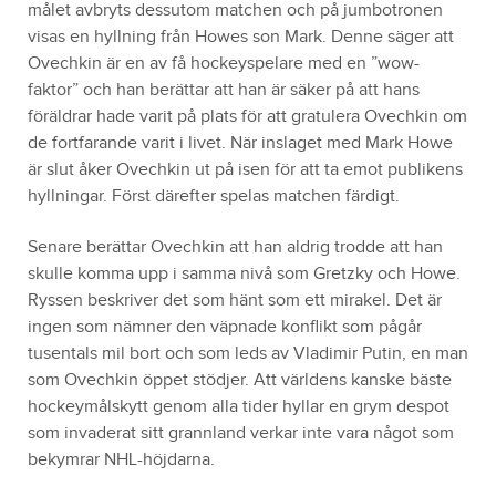
målet avbryts dessutom matchen och på jumbotronen
visas en hyllning från Howes son Mark. Denne säger att
Ovechkin är en av få hockeyspelare med en ”wow-
faktor” och han berättar att han är säker på att hans
föräldrar hade varit på plats för att gratulera Ovechkin om
de fortfarande varit i livet. När inslaget med Mark Howe
är slut åker Ovechkin ut på isen för att ta emot publikens
hyllningar. Först därefter spelas matchen färdigt.
Senare berättar Ovechkin att han aldrig trodde att han
skulle komma upp i samma nivå som Gretzky och Howe.
Ryssen beskriver det som hänt som ett mirakel. Det är
ingen som nämner den väpnade konflikt som pågår
tusentals mil bort och som leds av Vladimir Putin, en man
som Ovechkin öppet stödjer. Att världens kanske bäste
hockeymålskytt genom alla tider hyllar en grym despot
som invaderat sitt grannland verkar inte vara något som
bekymrar NHL-höjdarna.