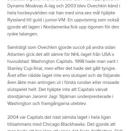
Dynamo Moskvas A-lag och 2003 blev Ovechkin känd i
hela hockeyvärlden när han med sina sex mål hjälpte
Ryssland till guld i junior-VM. En uppvisning som också
gjorde att lagen i Nordamerika fick upp ögonen för den
ryske talangen.
Samtidigt som Ovechkin gjorde succé på andra sidan
Atlanten gick det allt sämre för NHL-laget från USA:s
huvudstad: Washington Capitals. 1998 hade man varit i
Stanley Cup-final, men efter det hade det gått tyngre.
Året efter nådde laget inte ens slutspel och de följande
åren åkte man antingen ut i första rundan eller missade
slutspelet helt. Det hjälpte inte att Capitals värvat
storstjärnan Jaromir Jagr. Stjärnan underpresterade i
Washington och framgångarna uteblev.
2004 var Capitals det näst sämsta laget i hela ligan
tillsammans med Chicago Blackhawks. Det gjorde att