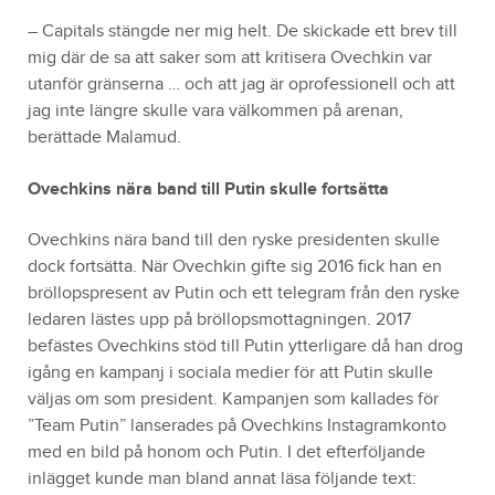
– Capitals stängde ner mig helt. De skickade ett brev till
mig där de sa att saker som att kritisera Ovechkin var
utanför gränserna … och att jag är oprofessionell och att
jag inte längre skulle vara välkommen på arenan,
berättade Malamud.
Ovechkins nära band till Putin skulle fortsätta
Ovechkins nära band till den ryske presidenten skulle
dock fortsätta. När Ovechkin gifte sig 2016 fick han en
bröllopspresent av Putin och ett telegram från den ryske
ledaren lästes upp på bröllopsmottagningen. 2017
befästes Ovechkins stöd till Putin ytterligare då han drog
igång en kampanj i sociala medier för att Putin skulle
väljas om som president. Kampanjen som kallades för
”Team Putin” lanserades på Ovechkins Instagramkonto
med en bild på honom och Putin. I det efterföljande
inlägget kunde man bland annat läsa följande text: