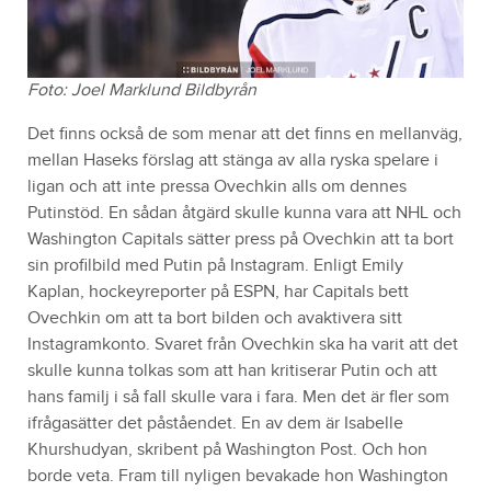
Foto: Joel Marklund Bildbyrån
Det finns också de som menar att det finns en mellanväg,
mellan Haseks förslag att stänga av alla ryska spelare i
ligan och att inte pressa Ovechkin alls om dennes
Putinstöd. En sådan åtgärd skulle kunna vara att NHL och
Washington Capitals sätter press på Ovechkin att ta bort
sin profilbild med Putin på Instagram. Enligt Emily
Kaplan, hockeyreporter på ESPN, har Capitals bett
Ovechkin om att ta bort bilden och avaktivera sitt
Instagramkonto. Svaret från Ovechkin ska ha varit att det
skulle kunna tolkas som att han kritiserar Putin och att
hans familj i så fall skulle vara i fara. Men det är fler som
ifrågasätter det påståendet. En av dem är Isabelle
Khurshudyan, skribent på Washington Post. Och hon
borde veta. Fram till nyligen bevakade hon Washington