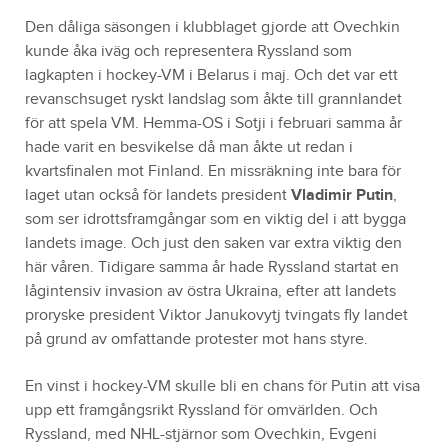
Den dåliga säsongen i klubblaget gjorde att Ovechkin
kunde åka iväg och representera Ryssland som
lagkapten i hockey-VM i Belarus i maj. Och det var ett
revanschsuget ryskt landslag som åkte till grannlandet
för att spela VM. Hemma-OS i Sotji i februari samma år
hade varit en besvikelse då man åkte ut redan i
kvartsfinalen mot Finland. En missräkning inte bara för
laget utan också för landets president
Vladimir Putin
,
som ser idrottsframgångar som en viktig del i att bygga
landets image. Och just den saken var extra viktig den
här våren. Tidigare samma år hade Ryssland startat en
lågintensiv invasion av östra Ukraina, efter att landets
proryske president Viktor Janukovytj tvingats fly landet
på grund av omfattande protester mot hans styre.
En vinst i hockey-VM skulle bli en chans för Putin att visa
upp ett framgångsrikt Ryssland för omvärlden. Och
Ryssland, med NHL-stjärnor som Ovechkin, Evgeni