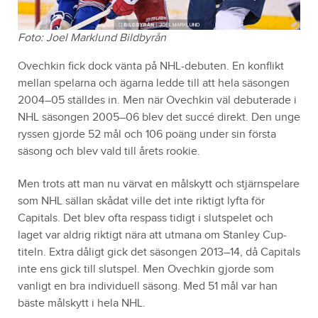
Foto: Joel Marklund Bildbyrån
Ovechkin fick dock vänta på NHL-debuten. En konflikt
mellan spelarna och ägarna ledde till att hela säsongen
2004–05 ställdes in. Men när Ovechkin väl debuterade i
NHL säsongen 2005–06 blev det succé direkt. Den unge
ryssen gjorde 52 mål och 106 poäng under sin första
säsong och blev vald till årets rookie.
Men trots att man nu värvat en målskytt och stjärnspelare
som NHL sällan skådat ville det inte riktigt lyfta för
Capitals. Det blev ofta respass tidigt i slutspelet och
laget var aldrig riktigt nära att utmana om Stanley Cup-
titeln. Extra dåligt gick det säsongen 2013–14, då Capitals
inte ens gick till slutspel. Men Ovechkin gjorde som
vanligt en bra individuell säsong. Med 51 mål var han
bäste målskytt i hela NHL.