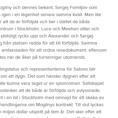
gilny och dennes bekant, Sergej Fomitjov som
s igen i en lägenhet senare samma kväll. Men lite
 att de är förföljda och ber i stället de båda
pcentrum i Stockholm. Luce och Meehan sitter och
r plötsligt rycks upp och Alexander och Sergej
från platsen rädda för att bli förföljda. Samma
ka ambassaden för att ordna resedokument, eftersom
tas när de åker på turneringar utomlands.
yktingstatus och representanterna för Sabres blir
n om ett dygn. Det som händer dygnen efter att
lle kunna vara taget ur en spionroman. Sällskapet
sstänker att de både är förföljda och avlyssnade,
unt i en bil i Stockholm med omnejd för att skaka av
rhandlingarna om Mogilnys kontrakt. Till slut lyckas
ljon dollar utspritt på fem år. Det sker efter att