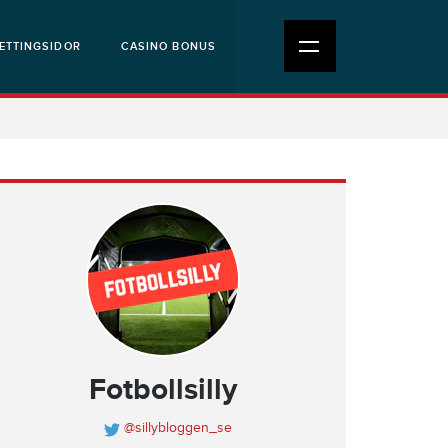
ETTINGSIDOR
CASINO BONUS
Fotbollsilly
@sillybloggen_se