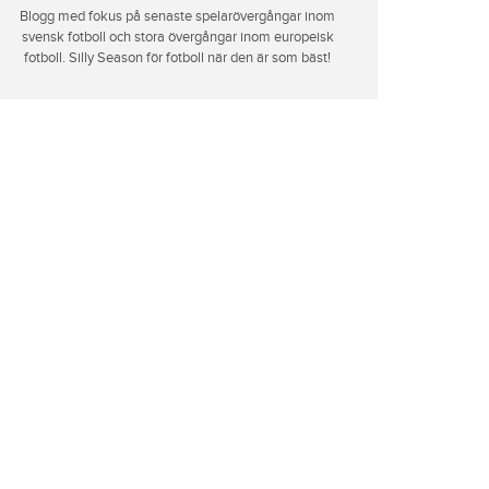
Blogg med fokus på senaste spelarövergångar inom
svensk fotboll och stora övergångar inom europeisk
fotboll. Silly Season för fotboll när den är som bäst!