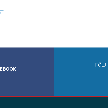
C
FÖLJ
CEBOOK