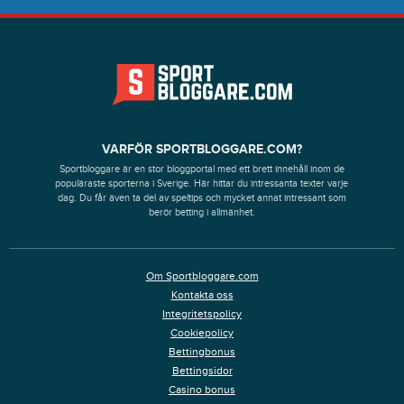
VARFÖR SPORTBLOGGARE.COM?
Sportbloggare är en stor bloggportal med ett brett innehåll inom de
populäraste sporterna i Sverige. Här hittar du intressanta texter varje
dag. Du får även ta del av speltips och mycket annat intressant som
berör betting i allmänhet.
Om Sportbloggare.com
Kontakta oss
Integritetspolicy
Cookiepolicy
Bettingbonus
Bettingsidor
Casino bonus