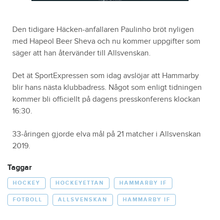
Den tidigare Häcken-anfallaren Paulinho bröt nyligen
med Hapeol Beer Sheva och nu kommer uppgifter som
säger att han återvänder till Allsvenskan.
Det ät SportExpressen som idag avslöjar att Hammarby
blir hans nästa klubbadress. Något som enligt tidningen
kommer bli officiellt på dagens presskonferens klockan
16:30.
33-åringen gjorde elva mål på 21 matcher i Allsvenskan
2019.
Taggar
HOCKEY
HOCKEYETTAN
HAMMARBY IF
FOTBOLL
ALLSVENSKAN
HAMMARBY IF