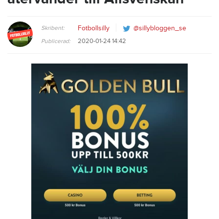
Skribent:
Fotbollsilly
@sillybloggen_se
2020-01-24 14:42
Publicerad: