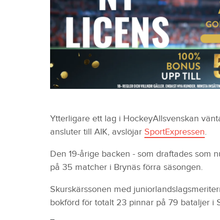
Ytterligare ett lag i HockeyAllsvenskan vän
ansluter till AIK, avslöjar
SportExpressen
.
Den 19-årige backen - som draftades som nu
på 35 matcher i Brynäs förra säsongen.
Skurskärssonen med juniorlandslagsmeritern
bokförd för totalt 23 pinnar på 79 bataljer