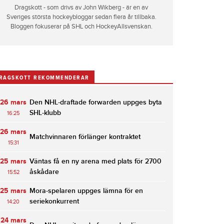
Dragskott - som drivs av John Wikberg - är en av
Sveriges största hockeybloggar sedan flera år tillbaka.
Bloggen fokuserar på SHL och HockeyAllsvenskan.
RAGSKOTT REKOMMENDERAR
26 mars
Den NHL-draftade forwarden uppges byta
SHL-klubb
16:25
26 mars
Matchvinnaren förlänger kontraktet
15:31
25 mars
Väntas få en ny arena med plats för 2700
åskådare
15:52
25 mars
Mora-spelaren uppges lämna för en
seriekonkurrent
14:20
24 mars