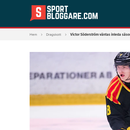
Victor Söderström väntas inleda säs
Hem
Dragskott