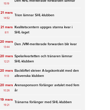
Den NHL-meriterade forwarden lämnar
15:19
21 mars
Trion lämnar SHL-klubben
14:52
21 mars
Kvalitetscentern uppges stanna kvar i
SHL-laget
8:11
20 mars
Den JVM-meriterade forwarden blir kvar
13:44
20 mars
Spelarkvartetten och tränaren lämnar
SHL-klubben
12:21
20 mars
Backlöftet skriver A-lagskontrakt med den
allsvenska klubben
11:13
20 mars
Arenasponsorn förlänger avtalet med fem
år
10:26
19 mars
Tränarna förlänger med SHL-klubben
19:21