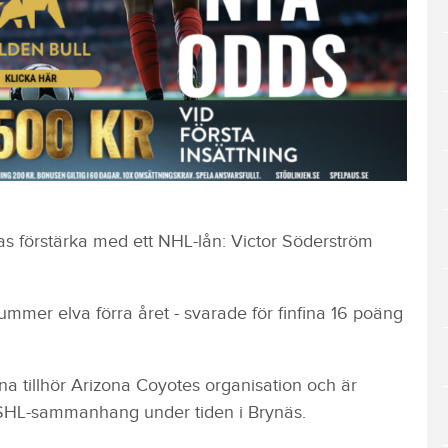
tas förstärka med ett NHL-lån: Victor Söderström
mmer elva förra året - svarade för finfina 16 poäng
a tillhör Arizona Coyotes organisation och är
 i SHL-sammanhang under tiden i Brynäs.