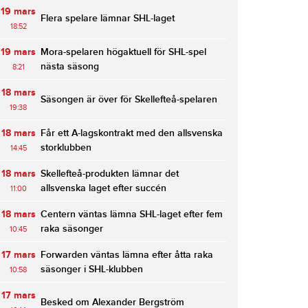
19 mars
Flera spelare lämnar SHL-laget
18:52
19 mars
Mora-spelaren högaktuell för SHL-spel
nästa säsong
8:21
18 mars
Säsongen är över för Skellefteå-spelaren
19:38
18 mars
Får ett A-lagskontrakt med den allsvenska
storklubben
14:45
18 mars
Skellefteå-produkten lämnar det
allsvenska laget efter succén
11:00
18 mars
Centern väntas lämna SHL-laget efter fem
raka säsonger
10:45
17 mars
Forwarden väntas lämna efter åtta raka
säsonger i SHL-klubben
10:58
17 mars
Besked om Alexander Bergström