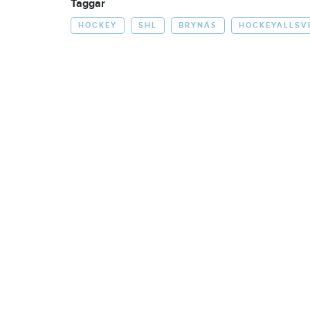
Taggar
HOCKEY
SHL
BRYNÄS
HOCKEYALLSV