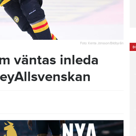
Foto: Kenta Jönsson/Bildbyrån
D
öm väntas inleda
eyAllsvenskan