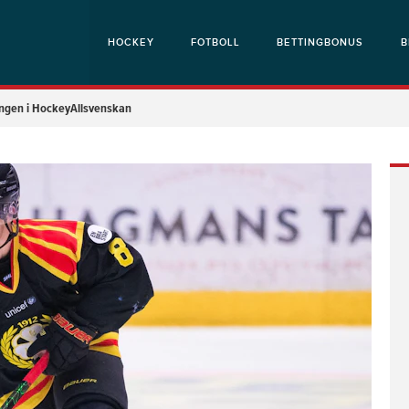
HOCKEY
FOTBOLL
BETTINGBONUS
B
ongen i HockeyAllsvenskan