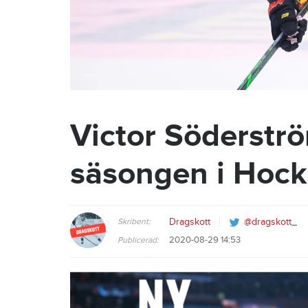
Victor Söderstr
säsongen i Hock
Skribent:
Dragskott
@dragskott_
2020-08-29 14:53
Publicerad: