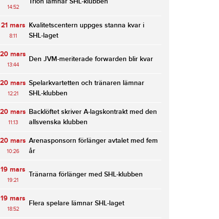
Trion lämnar SHL-klubben
14:52
21 mars
Kvalitetscentern uppges stanna kvar i
SHL-laget
8:11
20 mars
Den JVM-meriterade forwarden blir kvar
13:44
20 mars
Spelarkvartetten och tränaren lämnar
SHL-klubben
12:21
20 mars
Backlöftet skriver A-lagskontrakt med den
allsvenska klubben
11:13
20 mars
Arenasponsorn förlänger avtalet med fem
år
10:26
19 mars
Tränarna förlänger med SHL-klubben
19:21
19 mars
Flera spelare lämnar SHL-laget
18:52