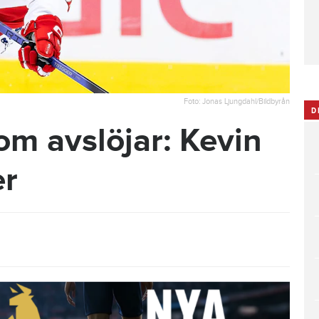
Foto: Jonas Ljungdahl/Bildbyrån
D
om avslöjar: Kevin
er