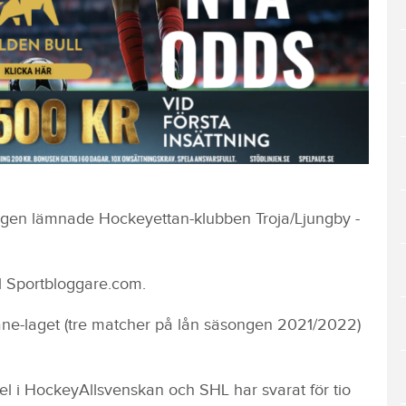
yligen lämnade Hockeyettan-klubben Troja/Ljungby -
till Sportbloggare.com.
 Skåne-laget (tre matcher på lån säsongen 2021/2022)
el i HockeyAllsvenskan och SHL har svarat för tio