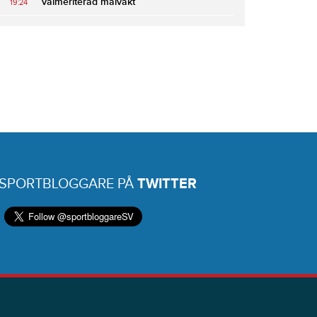
välmeriterad målvakt
19:24
 SPORTBLOGGARE PÅ
TWITTER