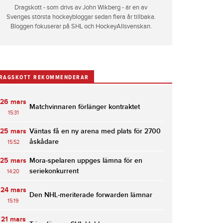
Dragskott - som drivs av John Wikberg - är en av
Sveriges största hockeybloggar sedan flera år tillbaka.
Bloggen fokuserar på SHL och HockeyAllsvenskan.
RAGSKOTT REKOMMENDERAR
26 mars
Matchvinnaren förlänger kontraktet
15:31
25 mars
Väntas få en ny arena med plats för 2700
åskådare
15:52
25 mars
Mora-spelaren uppges lämna för en
seriekonkurrent
14:20
24 mars
Den NHL-meriterade forwarden lämnar
15:19
21 mars