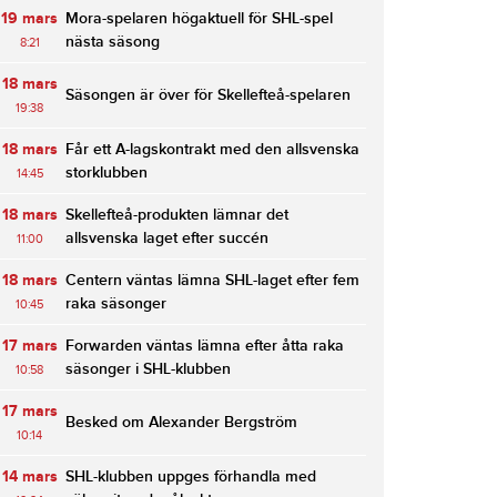
19 mars
Mora-spelaren högaktuell för SHL-spel
nästa säsong
8:21
18 mars
Säsongen är över för Skellefteå-spelaren
19:38
18 mars
Får ett A-lagskontrakt med den allsvenska
storklubben
14:45
18 mars
Skellefteå-produkten lämnar det
allsvenska laget efter succén
11:00
18 mars
Centern väntas lämna SHL-laget efter fem
raka säsonger
10:45
17 mars
Forwarden väntas lämna efter åtta raka
säsonger i SHL-klubben
10:58
17 mars
Besked om Alexander Bergström
10:14
14 mars
SHL-klubben uppges förhandla med