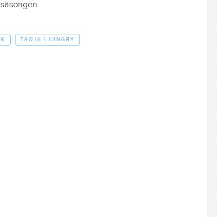
 säsongen.
IK
TROJA-LJUNGBY