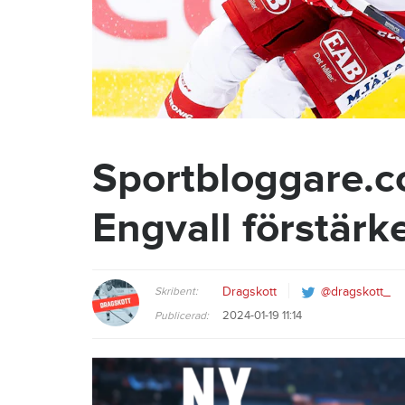
Sportbloggare.c
Engvall förstärk
Skribent:
Dragskott
@dragskott_
2024-01-19 11:14
Publicerad: