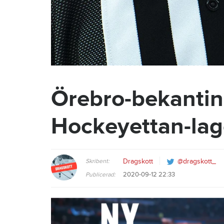
Örebro-bekanting
Hockeyettan-lag
Skribent:
Dragskott
@dragskott_
2020-09-12 22:33
Publicerad: