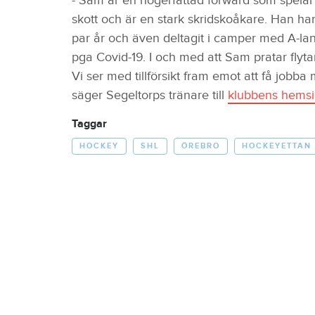
- Sam är en högerfattad forward som spelar e
skott och är en stark skridskoåkare. Han har
par år och även deltagit i camper med A-lan
pga Covid-19. I och med att Sam pratar fly
Vi ser med tillförsikt fram emot att få job
säger Segeltorps tränare till
klubbens hems
Taggar
HOCKEY
SHL
ÖREBRO
HOCKEYETTAN