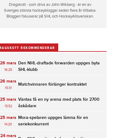
Dragskott - som drivs av John Wikberg - är en av
Sveriges största hockeybloggar sedan flera år tillbaka.
Bloggen fokuserar på SHL och HockeyAllsvenskan.
RAGSKOTT REKOMMENDERAR
26 mars
Den NHL-draftade forwarden uppges byta
SHL-klubb
16:25
26 mars
Matchvinnaren förlänger kontraktet
15:31
25 mars
Väntas få en ny arena med plats för 2700
åskådare
15:52
25 mars
Mora-spelaren uppges lämna för en
seriekonkurrent
14:20
24 mars