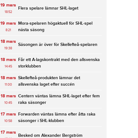
19 mars
Flera spelare lämnar SHL-laget
18:52
19 mars
Mora-spelaren högaktuell för SHL-spel
nästa säsong
8:21
18 mars
Säsongen är över för Skellefteå-spelaren
19:38
18 mars
Får ett A-lagskontrakt med den allsvenska
storklubben
14:45
18 mars
Skellefteå-produkten lämnar det
allsvenska laget efter succén
11:00
18 mars
Centern väntas lämna SHL-laget efter fem
raka säsonger
10:45
17 mars
Forwarden väntas lämna efter åtta raka
säsonger i SHL-klubben
10:58
17 mars
Besked om Alexander Bergström