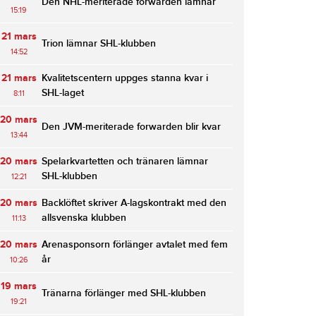
Den NHL-meriterade forwarden lämnar
15:19
21 mars
Trion lämnar SHL-klubben
14:52
21 mars
Kvalitetscentern uppges stanna kvar i
SHL-laget
8:11
20 mars
Den JVM-meriterade forwarden blir kvar
13:44
20 mars
Spelarkvartetten och tränaren lämnar
SHL-klubben
12:21
20 mars
Backlöftet skriver A-lagskontrakt med den
allsvenska klubben
11:13
20 mars
Arenasponsorn förlänger avtalet med fem
år
10:26
19 mars
Tränarna förlänger med SHL-klubben
19:21