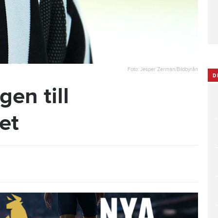
Foto: Jesper Zerman/Bildbyrån
D
en till
et