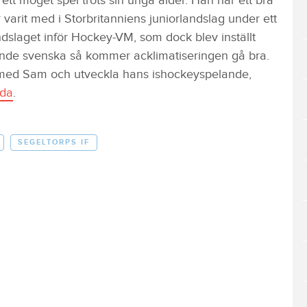
tt moget spel trots sin unga ålder. Han har ett bra
 varit med i Storbritanniens juniorlandslag under ett
dslaget inför Hockey-VM, som dock blev inställt
tande svenska så kommer acklimatiseringen gå bra.
ba med Sam och utveckla hans ishockeyspelande,
ida
.
SEGELTORPS IF