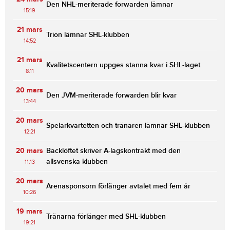
Den NHL-meriterade forwarden lämnar
15:19
21 mars
Trion lämnar SHL-klubben
14:52
21 mars
Kvalitetscentern uppges stanna kvar i SHL-laget
8:11
20 mars
Den JVM-meriterade forwarden blir kvar
13:44
20 mars
Spelarkvartetten och tränaren lämnar SHL-klubben
12:21
20 mars
Backlöftet skriver A-lagskontrakt med den
allsvenska klubben
11:13
20 mars
Arenasponsorn förlänger avtalet med fem år
10:26
19 mars
Tränarna förlänger med SHL-klubben
19:21