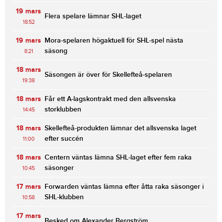
19 mars
Flera spelare lämnar SHL-laget
18:52
19 mars
Mora-spelaren högaktuell för SHL-spel nästa
säsong
8:21
18 mars
Säsongen är över för Skellefteå-spelaren
19:38
18 mars
Får ett A-lagskontrakt med den allsvenska
storklubben
14:45
18 mars
Skellefteå-produkten lämnar det allsvenska laget
efter succén
11:00
18 mars
Centern väntas lämna SHL-laget efter fem raka
säsonger
10:45
17 mars
Forwarden väntas lämna efter åtta raka säsonger i
SHL-klubben
10:58
17 mars
Besked om Alexander Bergström