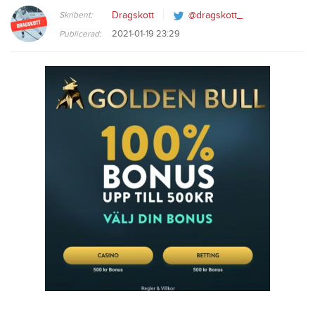
Skribent:
Dragskott
@dragskott_
2021-01-19 23:29
Publicerad: