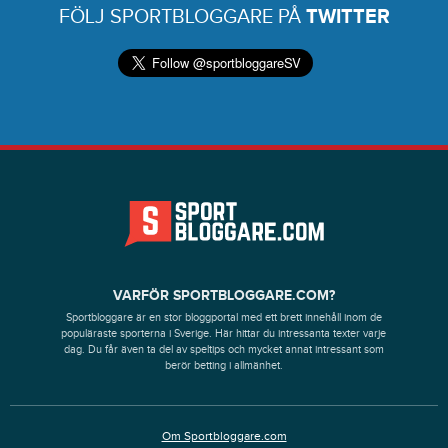
FÖLJ SPORTBLOGGARE PÅ
TWITTER
VARFÖR SPORTBLOGGARE.COM?
Sportbloggare är en stor bloggportal med ett brett innehåll inom de
populäraste sporterna i Sverige. Här hittar du intressanta texter varje
dag. Du får även ta del av speltips och mycket annat intressant som
berör betting i allmänhet.
Om Sportbloggare.com