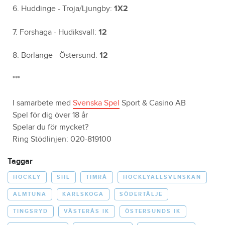
6. Huddinge - Troja/Ljungby:
1X2
7. Forshaga - Hudiksvall:
12
8. Borlänge - Östersund:
12
***
I samarbete med
Svenska Spel
Sport & Casino AB
Spel för dig över 18 år
Spelar du för mycket?
Ring Stödlinjen: 020-819100
Taggar
HOCKEY
SHL
TIMRÅ
HOCKEYALLSVENSKAN
ALMTUNA
KARLSKOGA
SÖDERTÄLJE
TINGSRYD
VÄSTERÅS IK
ÖSTERSUNDS IK