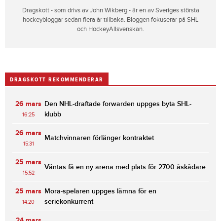
Dragskott - som drivs av John Wikberg - är en av Sveriges största
hockeybloggar sedan flera år tillbaka. Bloggen fokuserar på SHL
och HockeyAllsvenskan.
DRAGSKOTT REKOMMENDERAR
26 mars
Den NHL-draftade forwarden uppges byta SHL-
klubb
16:25
26 mars
Matchvinnaren förlänger kontraktet
15:31
25 mars
Väntas få en ny arena med plats för 2700 åskådare
15:52
25 mars
Mora-spelaren uppges lämna för en
seriekonkurrent
14:20
24 mars