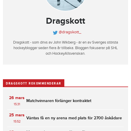
Dragskott
@dragskott_
Dragskott - som drivs av John Wikberg - är en av Sveriges största
hockeybloggar sedan flera år tillbaka. Bloggen fokuserar på SHL
och HockeyAllsvenskan.
DRAGSKOTT REKOMMENDERAR
26 mars
Matchvinnaren förlänger kontraktet
15:31
25 mars
Väntas få en ny arena med plats för 2700 åskådare
15:52