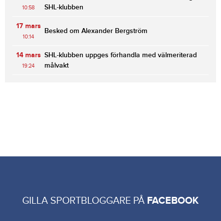
SHL-klubben
10:58
17 mars
Besked om Alexander Bergström
10:14
14 mars
SHL-klubben uppges förhandla med välmeriterad
målvakt
19:24
GILLA SPORTBLOGGARE PÅ
FACEBOOK