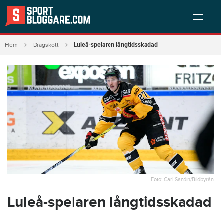
Luleå-spelaren långtidsskadad
Hem
Dragskott
Foto: Carl Sandin/Bildbyrån
Luleå-spelaren långtidsskadad