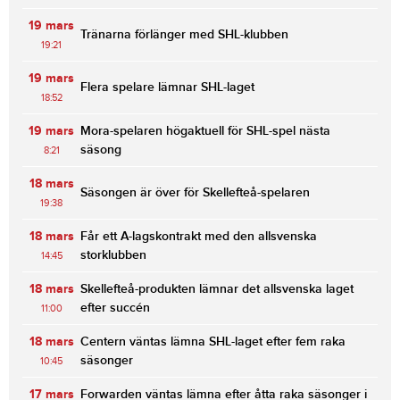
19 mars
Tränarna förlänger med SHL-klubben
19:21
19 mars
Flera spelare lämnar SHL-laget
18:52
19 mars
Mora-spelaren högaktuell för SHL-spel nästa
säsong
8:21
18 mars
Säsongen är över för Skellefteå-spelaren
19:38
18 mars
Får ett A-lagskontrakt med den allsvenska
storklubben
14:45
18 mars
Skellefteå-produkten lämnar det allsvenska laget
efter succén
11:00
18 mars
Centern väntas lämna SHL-laget efter fem raka
säsonger
10:45
17 mars
Forwarden väntas lämna efter åtta raka säsonger i