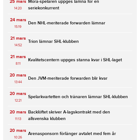
25 mars
Mora-spelaren uppges lämna för en
seriekonkurrent
14:20
24 mars
Den NHL-meriterade forwarden lämnar
15:19
21 mars
Trion lämnar SHL-klubben
14:52
21 mars
Kvalitetscentern uppges stanna kvar i SHL-laget
8:11
20 mars
Den JVM-meriterade forwarden blir kvar
13:44
20 mars
Spelarkvartetten och tränaren lämnar SHL-klubben
12:21
20 mars
Backlöftet skriver A-lagskontrakt med den
allsvenska klubben
11:13
20 mars
Arenasponsorn förlänger avtalet med fem år
10:26