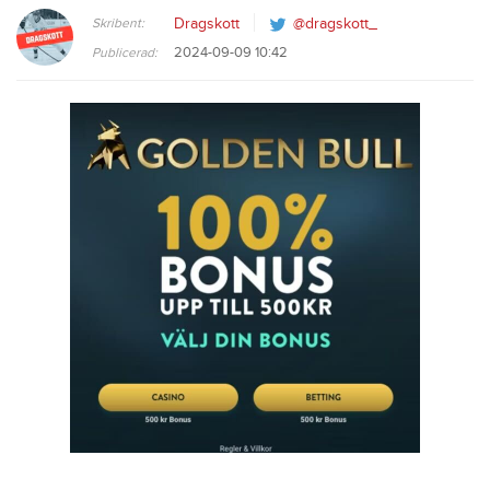
Skribent:
Dragskott
@dragskott_
2024-09-09 10:42
Publicerad: