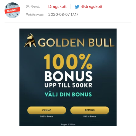
Skribent:
Dragskott
@dragskott_
2020-08-07 17:17
Publicerad: