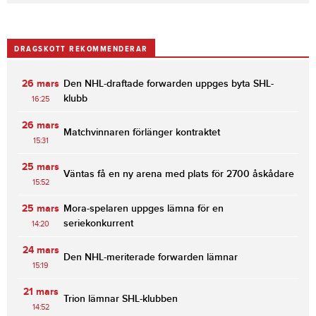
DRAGSKOTT REKOMMENDERAR
26 mars
Den NHL-draftade forwarden uppges byta SHL-
klubb
16:25
26 mars
Matchvinnaren förlänger kontraktet
15:31
25 mars
Väntas få en ny arena med plats för 2700 åskådare
15:52
25 mars
Mora-spelaren uppges lämna för en
seriekonkurrent
14:20
24 mars
Den NHL-meriterade forwarden lämnar
15:19
21 mars
Trion lämnar SHL-klubben
14:52