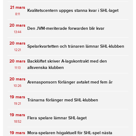
21 mars
Kvalitetscentern uppges stanna kvar i SHL-laget
8:11
20 mars
Den JVM-meriterade forwarden blir kvar
13:44
20 mars
Spelarkvartetten och tränaren lämnar SHL-klubben
12:21
20 mars
Backlöftet skriver A-lagskontrakt med den
allsvenska klubben
11:13
20 mars
Arenasponsorn förlänger avtalet med fem år
10:26
19 mars
Tränarna förlänger med SHL-klubben
19:21
19 mars
Flera spelare lämnar SHL-laget
18:52
19 mars
Mora-spelaren högaktuell för SHL-spel nästa