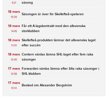
säsong
8:21
18 mars
Säsongen är över för Skellefteå-spelaren
19:38
18 mars
Får ett A-lagskontrakt med den allsvenska
storklubben
14:45
18 mars
Skellefteå-produkten lämnar det allsvenska laget
efter succén
11:00
18 mars
Centern väntas lämna SHL-laget efter fem raka
säsonger
10:45
17 mars
Forwarden väntas lämna efter åtta raka säsonger i
SHL-klubben
10:58
17 mars
Besked om Alexander Bergström
10:14