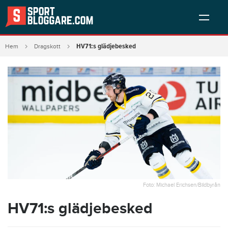
HV71:s glädjebesked
Hem
Dragskott
Foto: Michael Erichsen/Bildbyrån
HV71:s glädjebesked