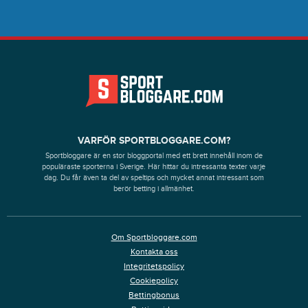
VARFÖR SPORTBLOGGARE.COM?
Sportbloggare är en stor bloggportal med ett brett innehåll inom de
populäraste sporterna i Sverige. Här hittar du intressanta texter varje
dag. Du får även ta del av speltips och mycket annat intressant som
berör betting i allmänhet.
Om Sportbloggare.com
Kontakta oss
Integritetspolicy
Cookiepolicy
Bettingbonus