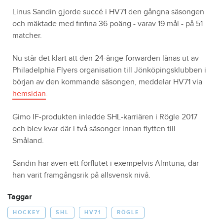
Linus Sandin gjorde succé i HV71 den gångna säsongen
och mäktade med finfina 36 poäng - varav 19 mål - på 51
matcher.
Nu står det klart att den 24-årige forwarden lånas ut av
Philadelphia Flyers organisation till Jönköpingsklubben i
början av den kommande säsongen, meddelar HV71 via
hemsidan
.
Gimo IF-produkten inledde SHL-karriären i Rögle 2017
och blev kvar där i två säsonger innan flytten till
Småland.
Sandin har även ett förflutet i exempelvis Almtuna, där
han varit framgångsrik på allsvensk nivå.
Taggar
HOCKEY
SHL
HV71
RÖGLE