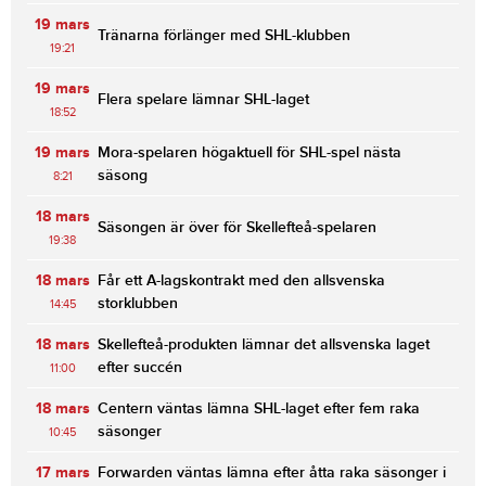
19 mars
Tränarna förlänger med SHL-klubben
19:21
19 mars
Flera spelare lämnar SHL-laget
18:52
19 mars
Mora-spelaren högaktuell för SHL-spel nästa
säsong
8:21
18 mars
Säsongen är över för Skellefteå-spelaren
19:38
18 mars
Får ett A-lagskontrakt med den allsvenska
storklubben
14:45
18 mars
Skellefteå-produkten lämnar det allsvenska laget
efter succén
11:00
18 mars
Centern väntas lämna SHL-laget efter fem raka
säsonger
10:45
17 mars
Forwarden väntas lämna efter åtta raka säsonger i