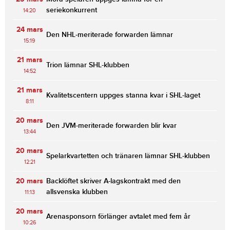
seriekonkurrent
14:20
24 mars
Den NHL-meriterade forwarden lämnar
15:19
21 mars
Trion lämnar SHL-klubben
14:52
21 mars
Kvalitetscentern uppges stanna kvar i SHL-laget
8:11
20 mars
Den JVM-meriterade forwarden blir kvar
13:44
20 mars
Spelarkvartetten och tränaren lämnar SHL-klubben
12:21
20 mars
Backlöftet skriver A-lagskontrakt med den
allsvenska klubben
11:13
20 mars
Arenasponsorn förlänger avtalet med fem år
10:26