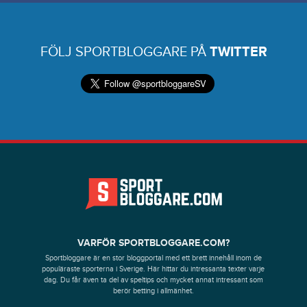
FÖLJ SPORTBLOGGARE PÅ
TWITTER
VARFÖR SPORTBLOGGARE.COM?
Sportbloggare är en stor bloggportal med ett brett innehåll inom de
populäraste sporterna i Sverige. Här hittar du intressanta texter varje
dag. Du får även ta del av speltips och mycket annat intressant som
berör betting i allmänhet.