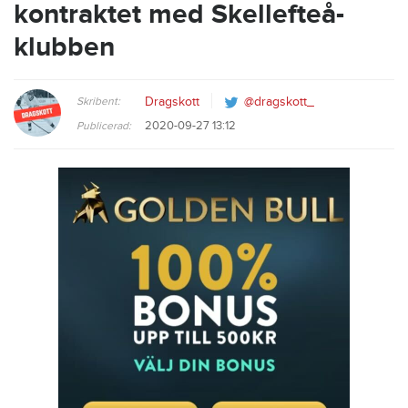
kontraktet med Skellefteå-
klubben
Skribent:
Dragskott
@dragskott_
2020-09-27 13:12
Publicerad: