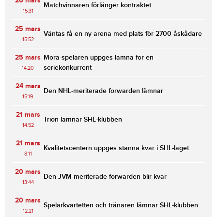
26 mars
Matchvinnaren förlänger kontraktet
15:31
25 mars
Väntas få en ny arena med plats för 2700 åskådare
15:52
25 mars
Mora-spelaren uppges lämna för en
seriekonkurrent
14:20
24 mars
Den NHL-meriterade forwarden lämnar
15:19
21 mars
Trion lämnar SHL-klubben
14:52
21 mars
Kvalitetscentern uppges stanna kvar i SHL-laget
8:11
20 mars
Den JVM-meriterade forwarden blir kvar
13:44
20 mars
Spelarkvartetten och tränaren lämnar SHL-klubben
12:21