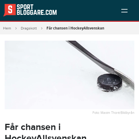
Får chansen i HockeyAllsvenskan
Hem
Dragskott
Foto: Maxim Thoré/Bildbyrån
Får chansen i
HockeyAllsvenskan