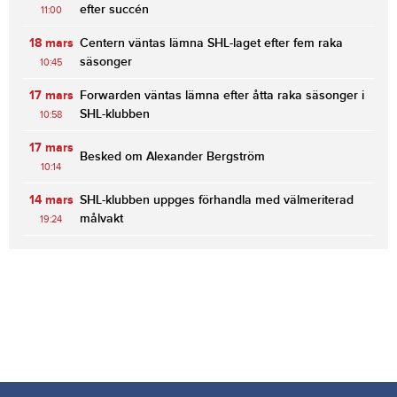
efter succén
11:00
18 mars
Centern väntas lämna SHL-laget efter fem raka
säsonger
10:45
17 mars
Forwarden väntas lämna efter åtta raka säsonger i
SHL-klubben
10:58
17 mars
Besked om Alexander Bergström
10:14
14 mars
SHL-klubben uppges förhandla med välmeriterad
målvakt
19:24