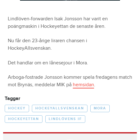
Lindlöven-forwarden Isak Jonsson har varit en
poängmaskin i Hockeyettan de senaste åren.
Nu får den 23-årige liraren chansen i
HockeyAllsvenskan.
Det handlar om en lånesejour i Mora.
Arboga-fostrade Jonsson kommer spela fredagens match
mot Brynäs, meddelar MIK på
hemsidan
.
Taggar
HOCKEY
HOCKEYALLSVENSKAN
MORA
HOCKEYETTAN
LINDLÖVENS IF