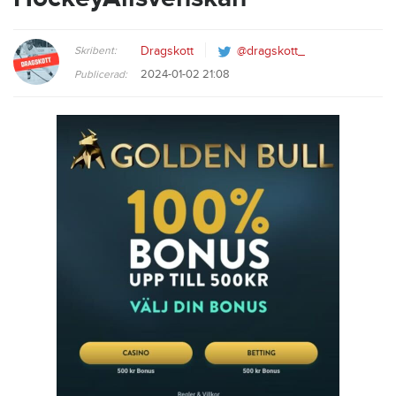
Skribent:
Dragskott
@dragskott_
2024-01-02 21:08
Publicerad: