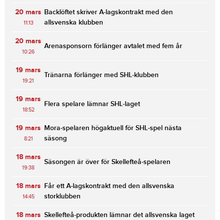
20 mars
Backlöftet skriver A-lagskontrakt med den
allsvenska klubben
11:13
20 mars
Arenasponsorn förlänger avtalet med fem år
10:26
19 mars
Tränarna förlänger med SHL-klubben
19:21
19 mars
Flera spelare lämnar SHL-laget
18:52
19 mars
Mora-spelaren högaktuell för SHL-spel nästa
säsong
8:21
18 mars
Säsongen är över för Skellefteå-spelaren
19:38
18 mars
Får ett A-lagskontrakt med den allsvenska
storklubben
14:45
18 mars
Skellefteå-produkten lämnar det allsvenska laget