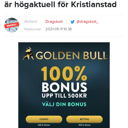
är högaktuell för Kristianstad
Skribent:
Dragskott
@dragskott_
2021-05-11 10:36
Publicerad: