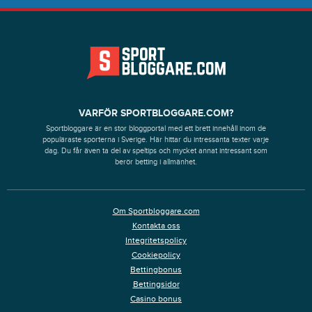
VARFÖR SPORTBLOGGARE.COM?
Sportbloggare är en stor bloggportal med ett brett innehåll inom de
populäraste sporterna i Sverige. Här hittar du intressanta texter varje
dag. Du får även ta del av speltips och mycket annat intressant som
berör betting i allmänhet.
Om Sportbloggare.com
Kontakta oss
Integritetspolicy
Cookiepolicy
Bettingbonus
Bettingsidor
Casino bonus