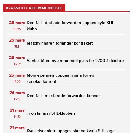
DRAGSKOTT REKOMMENDERAR
26 mars
Den NHL-draftade forwarden uppges byta SHL-
klubb
16:25
26 mars
Matchvinnaren förlänger kontraktet
15:31
25 mars
Väntas få en ny arena med plats för 2700 åskådare
15:52
25 mars
Mora-spelaren uppges lämna för en
seriekonkurrent
14:20
24 mars
Den NHL-meriterade forwarden lämnar
15:19
21 mars
Trion lämnar SHL-klubben
14:52
21 mars
Kvalitetscentern uppges stanna kvar i SHL-laget