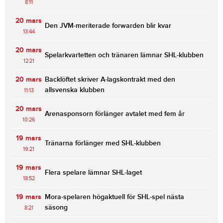
8:11
20 mars
Den JVM-meriterade forwarden blir kvar
13:44
20 mars
Spelarkvartetten och tränaren lämnar SHL-klubben
12:21
20 mars
Backlöftet skriver A-lagskontrakt med den
allsvenska klubben
11:13
20 mars
Arenasponsorn förlänger avtalet med fem år
10:26
19 mars
Tränarna förlänger med SHL-klubben
19:21
19 mars
Flera spelare lämnar SHL-laget
18:52
19 mars
Mora-spelaren högaktuell för SHL-spel nästa
säsong
8:21