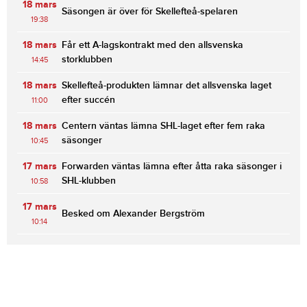
18 mars
Säsongen är över för Skellefteå-spelaren
19:38
18 mars
Får ett A-lagskontrakt med den allsvenska
storklubben
14:45
18 mars
Skellefteå-produkten lämnar det allsvenska laget
efter succén
11:00
18 mars
Centern väntas lämna SHL-laget efter fem raka
säsonger
10:45
17 mars
Forwarden väntas lämna efter åtta raka säsonger i
SHL-klubben
10:58
17 mars
Besked om Alexander Bergström
10:14