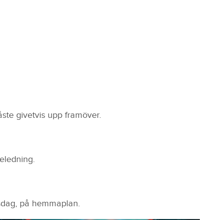
ste givetvis upp framöver.
ieledning.
onsdag, på hemmaplan.