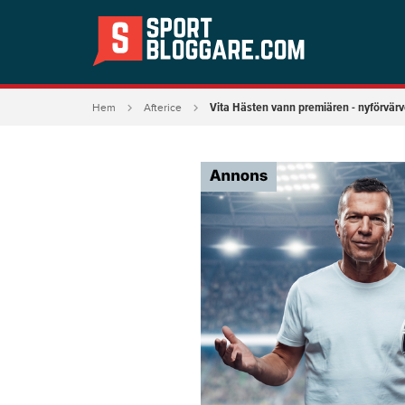
Vita Hästen vann premiären - nyförvär
Hem
Afterice