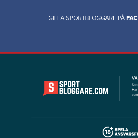
GILLA SPORTBLOGGARE PÅ
FA
VA
Spor
Här 
som 