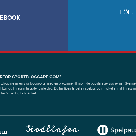
FÖLJ
CEBOOK
RFÖR SPORTBLOGGARE.COM?
tbloggare är en stor bloggportal med ett brett innehåll inom de populäraste sporterna i Sverige
hittar du intressanta texter varje dag. Du får även ta del av speltips och mycket annat intressan
berör betting i allmänhet.