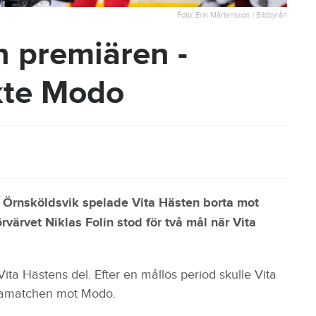
Foto: Erik Mårtensson / Bildbyrån
n premiären -
kte Modo
i Örnsköldsvik spelade Vita Hästen borta mot
värvet Niklas Folin stod för två mål när Vita
ta Hästens del. Efter en mållös period skulle Vita
rtamatchen mot Modo.