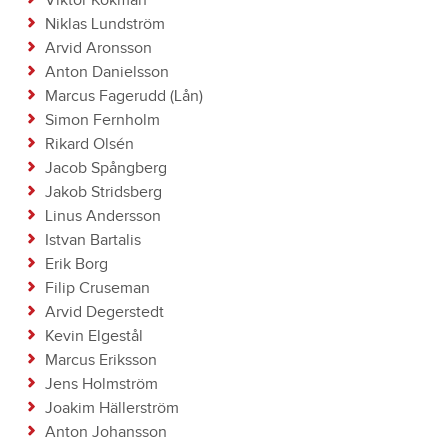
Viktor Kokman
Niklas Lundström
Arvid Aronsson
Anton Danielsson
Marcus Fagerudd (Lån)
Simon Fernholm
Rikard Olsén
Jacob Spångberg
Jakob Stridsberg
Linus Andersson
Istvan Bartalis
Erik Borg
Filip Cruseman
Arvid Degerstedt
Kevin Elgestål
Marcus Eriksson
Jens Holmström
Joakim Hällerström
Anton Johansson