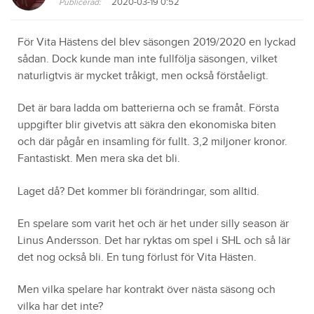
2020-03-19 0:52
Publicerad:
För Vita Hästens del blev säsongen 2019/2020 en lyckad
sådan. Dock kunde man inte fullfölja säsongen, vilket
naturligtvis är mycket tråkigt, men också förståeligt.
Det är bara ladda om batterierna och se framåt. Första
uppgifter blir givetvis att säkra den ekonomiska biten
och där pågår en insamling för fullt. 3,2 miljoner kronor.
Fantastiskt. Men mera ska det bli.
Laget då? Det kommer bli förändringar, som alltid.
En spelare som varit het och är het under silly season är
Linus Andersson. Det har ryktas om spel i SHL och så lär
det nog också bli. En tung förlust för Vita Hästen.
Men vilka spelare har kontrakt över nästa säsong och
vilka har det inte?