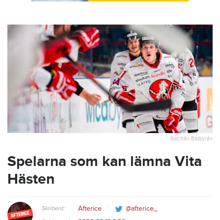
Bild från Bildbyrån
Spelarna som kan lämna Vita
Hästen
Skribent:
Afterice
@afterice_