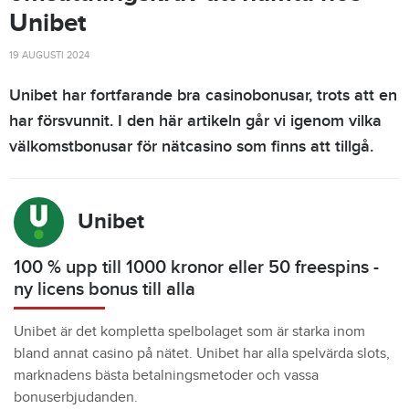
Unibet
19 AUGUSTI 2024
Unibet har fortfarande bra casinobonusar, trots att en
har försvunnit. I den här artikeln går vi igenom vilka
välkomstbonusar för nätcasino som finns att tillgå.
Unibet
100 % upp till 1000 kronor eller 50 freespins -
ny licens bonus till alla
Unibet är det kompletta spelbolaget som är starka inom
bland annat casino på nätet. Unibet har alla spelvärda slots,
marknadens bästa betalningsmetoder och vassa
bonuserbjudanden.