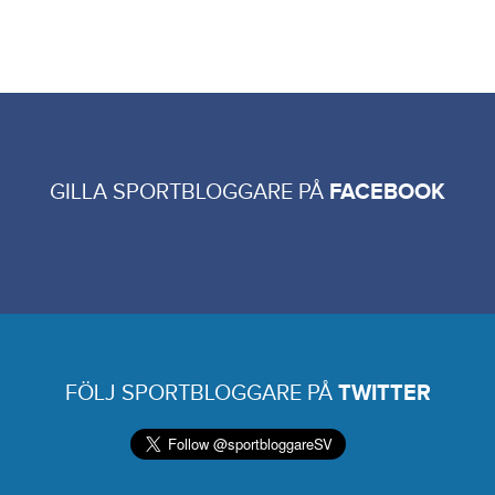
GILLA SPORTBLOGGARE PÅ
FACEBOOK
FÖLJ SPORTBLOGGARE PÅ
TWITTER