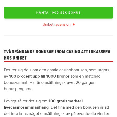
HÄMTA 1000 SEK BONUS
Unibet recension
TVÅ SPÄNNANDE BONUSAR INOM CASINO ATT INKASSERA
HOS UNIBET
Det rör sig dels om den gamla casinobonusen, som utgörs
av
100 procent upp till 1000 kronor
som en matchad
bonusvariant. Här är omsättningskravet 20 gånger
bonuspengarna.
I övrigt så rör det sig om
100 gratismarker i
livecasinosammanhang
. Det fina med den bonusen är att
det inte finns något omsättningskrav på eventuella vinster.